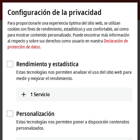
Inicio de sesión
Configuración de la privacidad
myBeckhoff
Beckhoff
-
Para proporcionarle una experiencia óptima del sitio web, se utilizan
cookies con fines de rendimiento, estadísticos y uso confortable, así como
New
para mostrar contenido personalizado. Puede encontrar más información
Automation
Página
Empresa
Presencia global
España
Formación
al respecto y sobre sus derechos como usuario en nuestra
Declaración de
Technology
de
protección de datos.
inicio
Formación, España
Rendimiento y estadística
Estas tecnologías nos permiten analizar el uso del sitio web para
Dirección y contacto
medir y mejorar el rendimiento.
Formación
Beckhoff Automation SA
1
Servicio
Edificio Sant Cugat I
Av. Alcalde Barnils 64-68, ed. D 4ª planta
08174
Sant Cugat
Personalización
España
Estas tecnologías nos permiten poner a disposición contenidos
personalizados.
+34 935 844 997
formacion@beckhoff.es