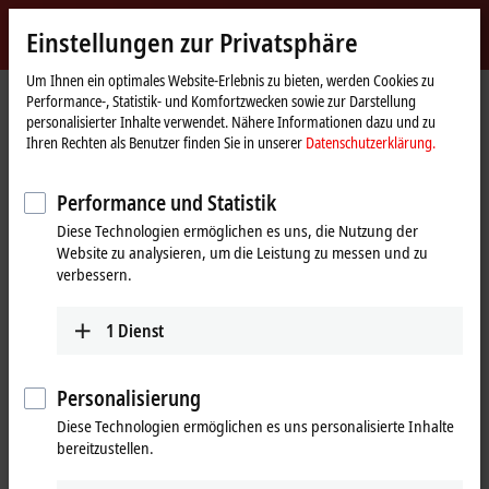
Jetzt anmelden
Einstellungen zur Privatsphäre
myBeckhoff
Beckhoff
-
Um Ihnen ein optimales Website-Erlebnis zu bieten, werden Cookies zu
Performance-, Statistik- und Komfortzwecken sowie zur Darstellung
New
personalisierter Inhalte verwendet. Nähere Informationen dazu und zu
Automation
Startseite
Unternehmen
Globale Präsenz
Spanien
Training
Ihren Rechten als Benutzer finden Sie in unserer
Datenschutzerklärung.
Technology
Training, Spanien
Performance und Statistik
Diese Technologien ermöglichen es uns, die Nutzung der
Website zu analysieren, um die Leistung zu messen und zu
Adresse und Kontakt
verbessern.
Training
Beckhoff Automation SA
1
Dienst
Edificio Sant Cugat I
Av. Alcalde Barnils 64-68, ed. D 4ª planta
08174
Sant Cugat
Personalisierung
Spanien
Diese Technologien ermöglichen es uns personalisierte Inhalte
bereitzustellen.
+34 935 844 997
formacion@beckhoff.es