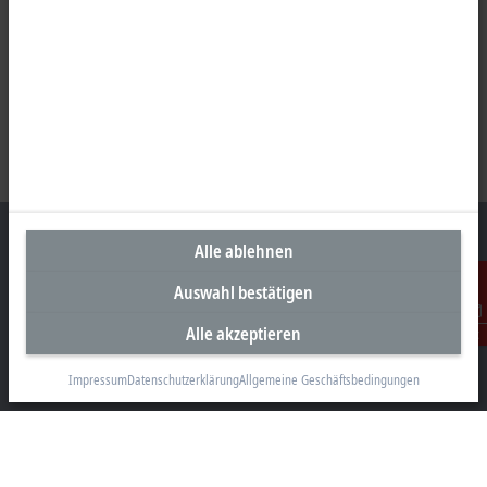
Alle ablehnen
Auswahl bestätigen
Unternehmenszentrale Schweiz
Alle akzeptieren
Kontakt
Beckhoff Automation AG
Rheinweg 7
Impressum
Datenschutzerklärung
Allgemeine Geschäftsbedingungen
8200 Schaffhausen
+41 52 633 40 40
info@beckhoff.ch