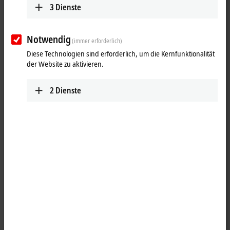
www.beckhoff.com/es-es/
3
Dienste
Route planen (Google Maps)
Notwendig
(immer erforderlich)
Diese Technologien sind erforderlich, um die Kernfunktionalität
der Website zu aktivieren.
2
Dienste
Mit Klick auf "Akzeptieren" zeigen wir die Karte und passen die
Einstellung zur Privatsphäre an, dabei wird externer Inhalt von
Google Maps geladen. Beachten Sie dazu bitte unsere
Datenschutzerklärung.
Akzeptieren