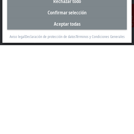
Rechazar todo
Sede central España
Confirmar selección
Beckhoff Automation SA
Aceptar todas
Contacto
Edificio Sant Cugat I
Av. Alcalde Barnils 64-68, ed. D 4ª planta
Aviso legal
Declaración de protección de datos
Términos y Condiciones Generales
08174 Sant Cugat
+34 935 844 997
info@beckhoff.es
Información del contacto
www.beckhoff.com/es-es/
Newsletter
Imprimir página
Empresa
Productos y sectores
Soporte