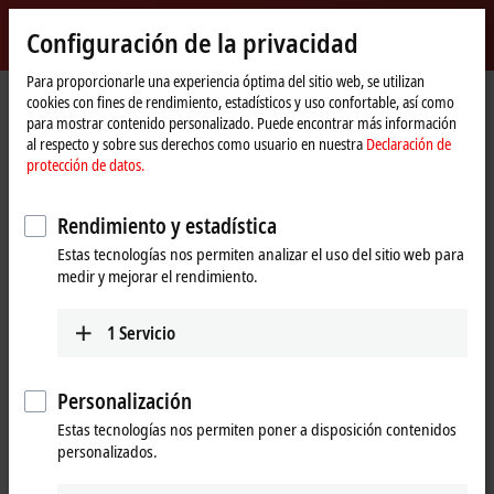
Inicio de sesión
Configuración de la privacidad
myBeckhoff
Beckhoff
-
Para proporcionarle una experiencia óptima del sitio web, se utilizan
cookies con fines de rendimiento, estadísticos y uso confortable, así como
New
para mostrar contenido personalizado. Puede encontrar más información
Automation
Página
Empresa
Presencia global
Lebanon
al respecto y sobre sus derechos como usuario en nuestra
Declaración de
Technology
de
Industrial Technologies (itec) S.A.L.
protección de datos.
inicio
Industrial Technologies (itec) S.A.L.,
Rendimiento y estadística
Lebanon
Estas tecnologías nos permiten analizar el uso del sitio web para
medir y mejorar el rendimiento.
Dirección y contacto
1
Servicio
Industrial
Technical Support
Technologies (itec)
+961 1 491161
Personalización
S.A.L.
+961 1 491162
Point Center,
Estas tecnologías nos permiten poner a disposición contenidos
info@iteclive.com
Boulevard Fouad
personalizados.
Chehab