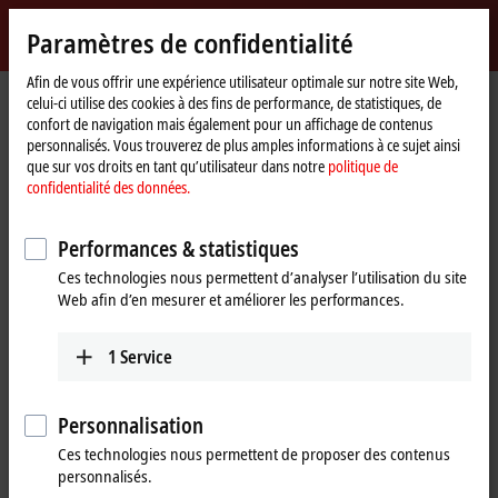
Identifiez-vous
Paramètres de confidentialité
myBeckhoff
Beckhoff
-
Afin de vous offrir une expérience utilisateur optimale sur notre site Web,
celui-ci utilise des cookies à des fins de performance, de statistiques, de
New
confort de navigation mais également pour un affichage de contenus
Automation
Page
Entreprise
Présence à l’international
Lebanon
personnalisés. Vous trouverez de plus amples informations à ce sujet ainsi
Technology
d'accueil
Industrial Technologies (itec) S.A.L.
que sur vos droits en tant qu’utilisateur dans notre
politique de
confidentialité des données.
Industrial Technologies (itec) S.A.L.,
Lebanon
Performances & statistiques
Ces technologies nous permettent d’analyser l’utilisation du site
Web afin d’en mesurer et améliorer les performances.
Coordonnées complètes
1
Service
Industrial
Technical Support
Technologies (itec)
+961 1 491161
S.A.L.
+961 1 491162
Personnalisation
Point Center,
info@iteclive.com
Ces technologies nous permettent de proposer des contenus
Boulevard Fouad
personnalisés.
Chehab