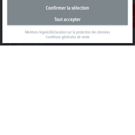
Confirmer la sélection
Siège social France
Tout accepter
Beckhoff Automation Sarl
Contact
2 rue d’Arsonval
Mentions légales
Déclaration sur la protection des données
91400 Orsay
Conditions générales de vente
+33 1692 98370
info@beckhoff.fr
Coordonnées détaillées
www.beckhoff.com/fr-fr/
Newsletter
Imprimer la page
Entreprise
Produits et secteurs
Support
Réseaux sociaux