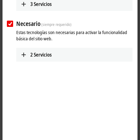
3
Servicios
Necesario
(siempre requerido)
Estas tecnologías son necesarias para activar la funcionalidad
básica del sitio web.
2
Servicios
1
The IP2042-Bxxx digital output connects the binary control signals
from the automation unit on to the actuators at the process level. The
eight outputs handle load currents of up to 2 A each, although the
total current is limited to 12 A. The outputs are supplied by three load
circuits; for this reason these modules do not relay the supply voltage.