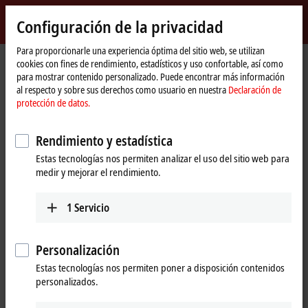
Inicio de sesión
Configuración de la privacidad
myBeckhoff
Beckhoff
-
Para proporcionarle una experiencia óptima del sitio web, se utilizan
cookies con fines de rendimiento, estadísticos y uso confortable, así como
New
para mostrar contenido personalizado. Puede encontrar más información
Automation
Página
Productos
I/O
Fieldbus Box and IO-Link box
Compact Box
al respecto y sobre sus derechos como usuario en nuestra
Declaración de
Technology
de
IP2xxx-Bxxx | Digital output
IP2042-Bxxx
IP2042-B520
protección de datos.
inicio
IP2042-B520 | Fieldbus Box, 8-
Rendimiento y estadística
channel digital output,
Estas tecnologías nos permiten analizar el uso del sitio web para
®
DeviceNet
, 24 V DC, 2 A
medir y mejorar el rendimiento.
(∑ 12 A), M12
1
Servicio
Personalización
Estas tecnologías nos permiten poner a disposición contenidos
personalizados.