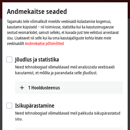
Logi sisse
Andmekaitse seaded
myBeckhoff
Beckhoff
-
Tagamaks teile võimalikult meeldiv veebisaidi külastamise kogemus,
kasutame küpsiseid ‒ nii toimivuse, statistika kui ka kasutusmugavuse
New
seotud eesmärkidel, samuti selleks, et kuvada just teie eelistusi arvestavat
Automation
Avaleht
Ettevõte
Uudised
sisu. Lisateavet nii selle kui ka oma kasutajaõiguste kohta leiate meie
Technology
Beckhoff Live + Interactive compact, June 1, 2022
veebisaidilt
Andmekaitse põhimõtted
Jõudlus ja statistika
Kui klõpsate nupul „Nõustun“, kuvatakse video ja kohandatakse
Need tehnoloogiad võimaldavad meil analüüsida veebisaidi
privaatsussätteid; selle protsessi käigus laaditakse Vimeo väline
kasutamist, et mõõta ja parandada selle jõudlust.
sisu. Palun tutvuge meie andmekaitse põhimõtetega. Palun
vaadake meie veebisaiti
Andmekaitse põhimõtted
1
Hooldusteenus
Nõustun
Isikupärastamine
Need tehnoloogiad võimaldavad meil pakkuda isikupärastatud
sisu.
Jun 1, 2022