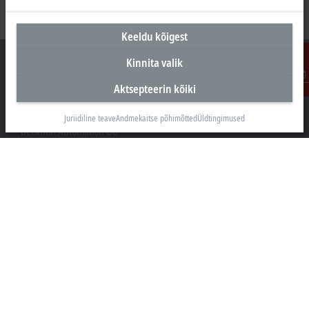
Keeldu kõigest
Kinnita valik
Aktsepteerin kõiki
Kontakt
Peakontor Eesti
Juriidiline teave
Andmekaitse põhimõtted
Üldtingimused
Beckhoff Automation OÜ
Valukoja 8, Öpiku 2
11415 Tallinn
+372 588 03238
info@beckhoff.ee
Kontaktandmed
www.beckhoff.com/et-ee/
Uudiskiri
Prindi leht