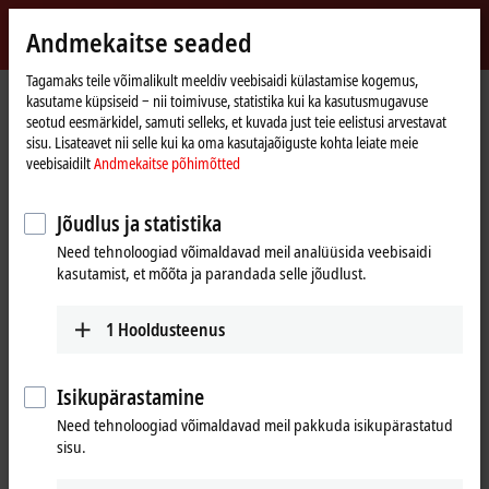
Logi sisse
Andmekaitse seaded
myBeckhoff
Beckhoff
-
Tagamaks teile võimalikult meeldiv veebisaidi külastamise kogemus,
kasutame küpsiseid ‒ nii toimivuse, statistika kui ka kasutusmugavuse
New
seotud eesmärkidel, samuti selleks, et kuvada just teie eelistusi arvestavat
Automation
Avaleht
Ettevõte
Uudised
sisu. Lisateavet nii selle kui ka oma kasutajaõiguste kohta leiate meie
Technology
SPS 2023, Day 2: Beckhoff Live + Interactive, Nov. 15, 2023
veebisaidilt
Andmekaitse põhimõtted
Jõudlus ja statistika
Kui klõpsate nupul „Nõustun“, kuvatakse video ja kohandatakse
Need tehnoloogiad võimaldavad meil analüüsida veebisaidi
privaatsussätteid; selle protsessi käigus laaditakse Vimeo väline
kasutamist, et mõõta ja parandada selle jõudlust.
sisu. Palun tutvuge meie andmekaitse põhimõtetega. Palun
vaadake meie veebisaiti
Andmekaitse põhimõtted
1
Hooldusteenus
Nõustun
Isikupärastamine
Need tehnoloogiad võimaldavad meil pakkuda isikupärastatud
sisu.
Nov 15, 2023