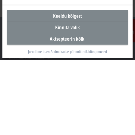
Keeldu kõigest
Kinnita valik
Aktsepteerin kõiki
Kontakt
Peakontor Eesti
Juriidiline teave
Andmekaitse põhimõtted
Üldtingimused
Beckhoff Automation OÜ
Valukoja 8, Öpiku 2
11415 Tallinn
+372 588 03238
info@beckhoff.ee
Kontaktandmed
www.beckhoff.com/et-ee/
Uudiskiri
Prindi leht