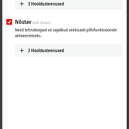
3
Hooldusteenused
Your selection:
Loading content ...
Nõutav
(alati nõutav)
Need tehnoloogiad on vajalikud veebisaidi põhifunktsioonide
aktiveerimiseks.
2
Hooldusteenused