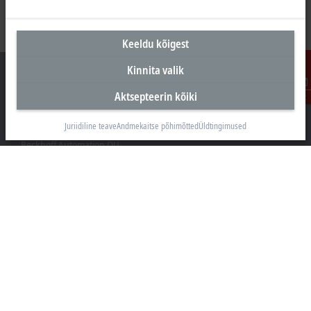
Keeldu kõigest
Kinnita valik
Aktsepteerin kõiki
Kontakt
Peakontor Eesti
Juriidiline teave
Andmekaitse põhimõtted
Üldtingimused
Beckhoff Automation OÜ
Valukoja 8, Öpiku 2
11415 Tallinn
+372 588 03238
info@beckhoff.ee
Kontaktandmed
www.beckhoff.com/et-ee/
Uudiskiri
Prindi leht