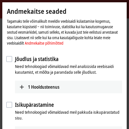
Logi sisse
Andmekaitse seaded
myBeckhoff
Beckhoff
-
Tagamaks teile võimalikult meeldiv veebisaidi külastamise kogemus,
kasutame küpsiseid ‒ nii toimivuse, statistika kui ka kasutusmugavuse
New
seotud eesmärkidel, samuti selleks, et kuvada just teie eelistusi arvestavat
Automation
Avaleht
Products
I/O
EtherCAT Box
sisu. Lisateavet nii selle kui ka oma kasutajaõiguste kohta leiate meie
Technology
EQxxxx | Stainless steel housing
EQ23xx | Digital combi
veebisaidilt
Andmekaitse põhimõtted
EQ23xx | Stainless steel EtherCAT
Jõudlus ja statistika
Box, digital combi
Need tehnoloogiad võimaldavad meil analüüsida veebisaidi
kasutamist, et mõõta ja parandada selle jõudlust.
The EQ23xx I/O modules combine digital inputs and digital outputs in
one device.
1
Hooldusteenus
25 items
Isikupärastamine
Need tehnoloogiad võimaldavad meil pakkuda isikupärastatud
Reset all filter values
sisu.
Results: