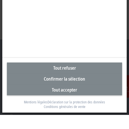
Siège social Belgique
Tout refuser
Beckhoff Automation BV
Confirmer la sélection
Klaverbladstraat 11.2/2
Tout accepter
3560 Lummen
Contact
+32 13 2522-00
Mentions légales
Déclaration sur la protection des données
info@beckhoff.be
Conditions générales de vente
Coordonnées détaillées
www.beckhoff.com/fr-be/