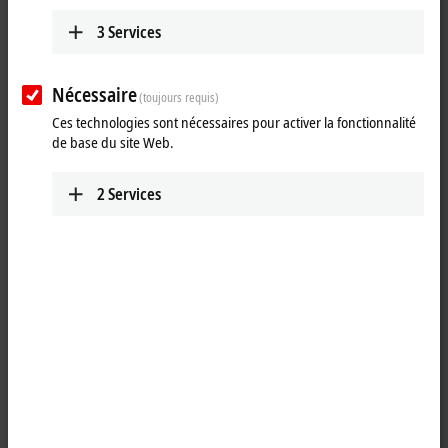
3
Services
Nécessaire
(toujours requis)
Ces technologies sont nécessaires pour activer la fonctionnalité
de base du site Web.
2
Services
1
The EL2044 digital output terminal connects the binary 24 V DC control
signals from the automation device on to the actuators at the process
level with electrical isolation. The
EtherCAT
Terminal contains four
channels that indicate its signal state by means of light emitting
diodes. The integrated diagnostics can be evaluated in the controller
and is indicated by the LEDs. Maintenance of the application is