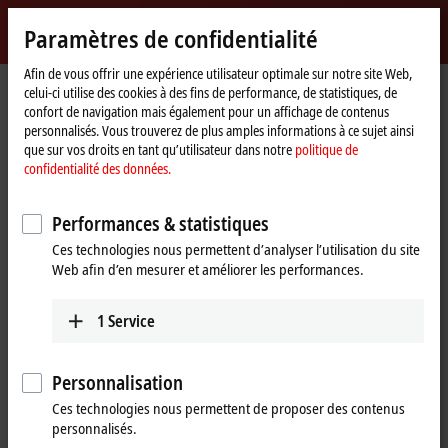
Identifiez-vous
Paramètres de confidentialité
myBeckhoff
Beckhoff
-
Afin de vous offrir une expérience utilisateur optimale sur notre site Web,
celui-ci utilise des cookies à des fins de performance, de statistiques, de
New
confort de navigation mais également pour un affichage de contenus
Automation
Page
Produits
I/O
EtherCAT Terminals
personnalisés. Vous trouverez de plus amples informations à ce sujet ainsi
Technology
d'accueil
EL/ED2xxx | Digital output
EL2044
que sur vos droits en tant qu’utilisateur dans notre
politique de
confidentialité des données.
EL2044 | EtherCAT Terminal, 4-
channel digital output, 24 V DC,
Performances & statistiques
2 A, with extended diagnostics
Ces technologies nous permettent d’analyser l’utilisation du site
Web afin d’en mesurer et améliorer les performances.
1
Service
Personnalisation
Ces technologies nous permettent de proposer des contenus
personnalisés.