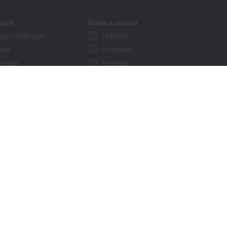
pport
Réseaux sociaux
port technique
LinkedIn
vice
Instagram
mation
Facebook
inaires
YouTube
ution Provider Program
khoff Information System
hercher un
échargement
nfidentialité
Marques
© Beckhoff Automation 2026