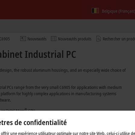
Belgique (Français
C6905
Nouveautés
Nouveautés produits
Rechercher un prod
binet Industrial PC
t design, the robust aluminum housings, and an especially wide choice of
al PCs range from the very small C6905 for applications with medium
latform for highly complex applications in manufacturing systems
tware.
®
 an Intel Atom
CPU.
res de confidentialité
offrir une expérience utilisateur optimale sur notre site Web, celui-ci utilise d