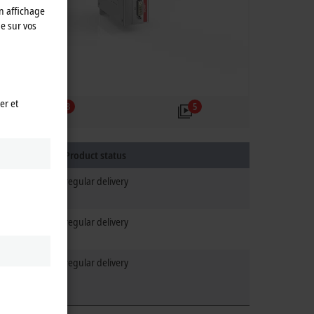
n affichage
e sur vos
er et
3
5
Product status
regular delivery
regular delivery
regular delivery