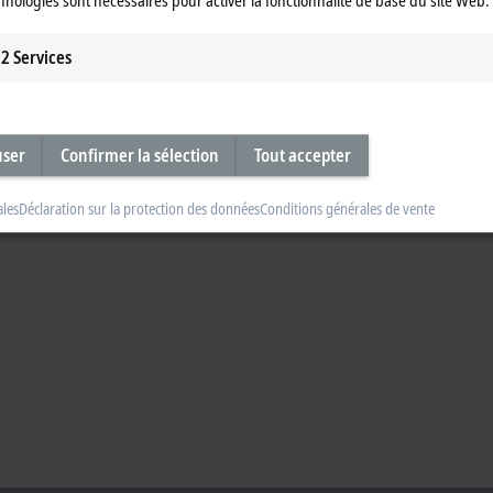
mber for the respective TwinCAT 3 product. Please see
here
for an overview of 
2
Services
user
Confirmer la sélection
Tout accepter
ales
Déclaration sur la protection des données
Conditions générales de vente