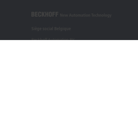
Siège social Belgique
Beckhoff Automation BV
Klaverbladstraat 11.2/2
3560 Lummen
+32 13 2522-00
info@beckhoff.be
Coordonnées détaillées
www.beckhoff.com/fr-be/
Newsletter
Imprimer la page
Mentions légales
Conditions d’utilisation
Politique de 