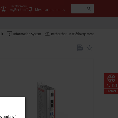
Identifiez-vous
)
myBeckhoff
Mes marque-pages
uit
Information System
Rechercher un téléchargement
Contact
es cookies à