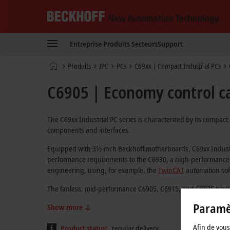
Beckhoff
-
Entreprise
Produits
Secteurs
Support
New
Automation
Page
Produits
IPC
PCs
C69xx | Compact Industrial PCs
Technology
d'accueil
C6905 | Economy control ca
The C69xx Industrial PC series is characterized by its compac
components and interfaces.
Equipped with 3½-inch Beckhoff motherboards, C69xx Industri
performance requirements to the C6930, a high-performance p
engineering, using, for example, the
TwinCAT
automation sof
The fanless, mid-performance C6905, C6915, and C6925 have
Paramèt
Show more
Afin de vous 
Product status:
regular delivery