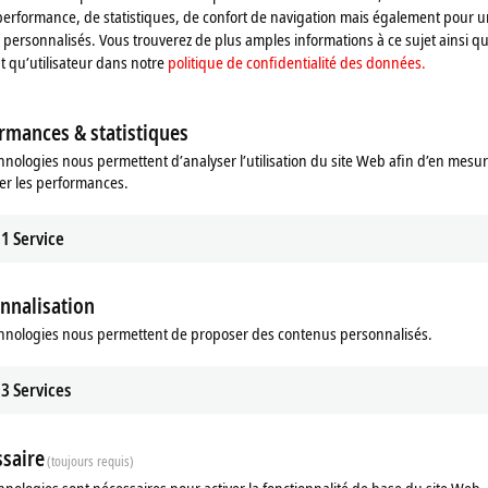
performance, de statistiques, de confort de navigation mais également pour u
personnalisés. Vous trouverez de plus amples informations à ce sujet ainsi qu
nt qu’utilisateur dans notre
politique de confidentialité des données.
rmances & statistiques
hnologies nous permettent d’analyser l’utilisation du site Web afin d’en mesur
er les performances.
1
Service
r
®
m
, 2 cores (TC3: 40*) or
®
nnalisation
m
, 4 cores (TC3: 50*)
hnologies nous permettent de proposer des contenus personnalisés.
®
m
, 2 cores (TC3: 40*) or
®
m
, 4 cores (TC3: 50*)
3
Services
®
m
, 1 core (TC2, TC3: 40*),
®
m
, 2 cores (TC2, TC3: 40*) or
®
m
, 4 cores (TC2, TC3: 50*)
saire
(toujours requis)
hnologies sont nécessaires pour activer la fonctionnalité de base du site Web.