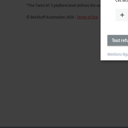
*The TwinCAT 3 platform level defines the exact ordering nu
© Beckhoff Automation 2026 -
Terms of Use
Tout ref
Mentions lég