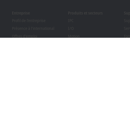
Entreprise
Produits et secteurs
Su
Profil de l'entreprise
IPC
Sup
Présence à l’international
I/O
Ser
Offres d’emploi
Motion
For
Nouveautés
Automation
Web
PC Control magazine
MX-System
Sol
Evénements et dates
Vision
Bec
Système de signalement
Secteurs
Rec
tél
Conformité des emballages
protection des données
Conditions générales de vente
Paramètres de co