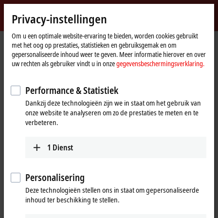
Inloggen
Privacy-instellingen
myBeckhoff
Beckhoff
-
Om u een optimale website-ervaring te bieden, worden cookies gebruikt
met het oog op prestaties, statistieken en gebruiksgemak en om
New
gepersonaliseerde inhoud weer te geven. Meer informatie hierover en over
Automation
startpagina
Producten
IPC
PCs
C69xx | Compact Industrial PCs
C6905
uw rechten als gebruiker vindt u in onze
gegevensbeschermingsverklaring.
Technology
C6905 | Economy control cabinet
Performance & Statistiek
Industrial PC
Dankzij deze technologieën zijn we in staat om het gebruik van
onze website te analyseren om zo de prestaties te meten en te
verbeteren.
1
Dienst
Personalisering
Deze technologieën stellen ons in staat om gepersonaliseerde
inhoud ter beschikking te stellen.