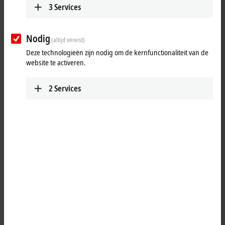
3
Services
Nodig
(altijd vereist)
Deze technologieën zijn nodig om de kernfunctionaliteit van de
website te activeren.
2
Services
3
5
The C69xx Industrial PC series is characterized by its compact design,
the robust aluminum housings, and an especially wide choice of
components and interfaces.
Equipped with 3½-inch Beckhoff motherboards, C69xx Industrial PCs
range from the very small C6905 for applications with medium
performance requirements to the C6930, a high-performance platform
for highly complex applications in manufacturing systems
engineering, using, for example, the
TwinCAT
automation software.