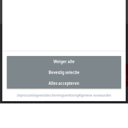
Hoofdkantoor België
Weiger alle
Beckhoff Automation BV
Klaverbladstraat 11.2/2
Bevestig selectie
3560 Lummen
Alles accepteren
Contact
+32 13 2522-00
info@beckhoff.be
Impressum
Gegevensbeschermingsverklaring
Algemene voorwaarden
Contactgegevens
www.beckhoff.com/nl-be/
Newsletter
Pagina afdrukken