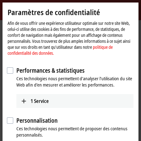
Identifiez-vous
Paramètres de confidentialité
myBeckhoff
Beckhoff
-
Afin de vous offrir une expérience utilisateur optimale sur notre site Web,
celui-ci utilise des cookies à des fins de performance, de statistiques, de
New
confort de navigation mais également pour un affichage de contenus
Automation
Page
Entreprise
Présence à l’international
Denmark
personnalisés. Vous trouverez de plus amples informations à ce sujet ainsi
Technology
d'accueil
que sur vos droits en tant qu’utilisateur dans notre
politique de
Beckhoff Automation Denmark
confidentialité des données.
Performances & statistiques
Address and contact
Ces technologies nous permettent d’analyser l’utilisation du site
Web afin d’en mesurer et améliorer les performances.
Headquarters Denmark
Sales
Beckhoff Automation ApS
+45 43201570
Birkemose Allé 1
1
Service
ordre@beckhoff.dk
6000
Kolding
Denmark
Training
Personnalisation
+45 43201570
+45 43201570
Ces technologies nous permettent de proposer des contenus
info@beckhoff.dk
training@beckhoff.dk
personnalisés.
www.beckhoff.com/da-dk/