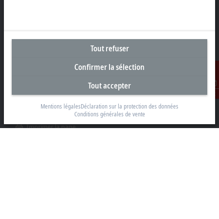
Siège social Suisse
Beckhoff Automation AG
Rheinweg 7
8200 Schaffhouse
Tout refuser
+41 52 633 40 40
Confirmer la sélection
info@beckhoff.ch
Tout accepter
Coordonnées détaillées
Contact
www.beckhoff.com/fr-ch/
Mentions légales
Déclaration sur la protection des données
Conditions générales de vente
Newsletter
Imprimer la page
Entreprise
Produits et secteurs
Support
Réseaux sociaux