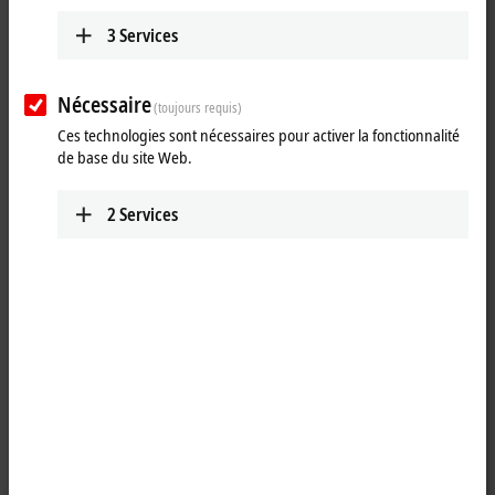
Plan route (Google Maps)
3
Services
Detail view
Nécessaire
Technical Support
(toujours requis)
Ces technologies sont nécessaires pour activer la fonctionnalité
+45 43201571
de base du site Web.
support@beckhoff.dk
Service
2
Services
+45 43201571
service@beckhoff.dk