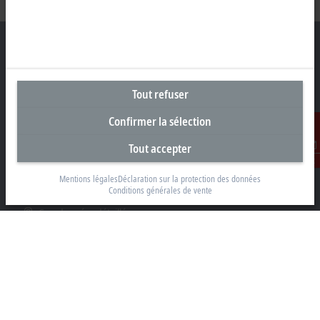
Siège social Suisse
Tout refuser
Beckhoff Automation AG
Confirmer la sélection
Rheinweg 7
8200 Schaffhouse
Tout accepter
Contact
+41 52 633 40 40
Mentions légales
Déclaration sur la protection des données
info@beckhoff.ch
Conditions générales de vente
Coordonnées détaillées
www.beckhoff.com/fr-ch/
Newsletter
Imprimer la page
Entreprise