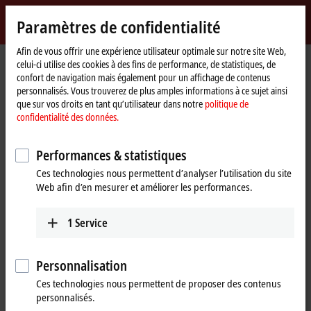
Identifiez-vous
Paramètres de confidentialité
myBeckhoff
Beckhoff
-
Afin de vous offrir une expérience utilisateur optimale sur notre site Web,
celui-ci utilise des cookies à des fins de performance, de statistiques, de
New
confort de navigation mais également pour un affichage de contenus
Automation
Page
Entreprise
Présence à l’international
Slovenia
personnalisés. Vous trouverez de plus amples informations à ce sujet ainsi
Technology
d'accueil
que sur vos droits en tant qu’utilisateur dans notre
politique de
Beckhoff Automation Slovenia
confidentialité des données.
Performances & statistiques
Address and contact
Ces technologies nous permettent d’analyser l’utilisation du site
Web afin d’en mesurer et améliorer les performances.
Headquarters Slovenia
Sales
Beckhoff Avtomatizacija d.o.o.
+386 1 36130-80
Zbiljska cesta 4
1
Service
info@beckhoff.si
1215
Medvode
Slovenia
Personnalisation
+386 1 36130-80
Ces technologies nous permettent de proposer des contenus
info@beckhoff.si
personnalisés.
www.beckhoff.com/sl-si/