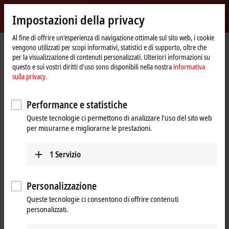
Accedi
Impostazioni della privacy
myBeckhoff
Beckhoff
-
Al fine di offrire un'esperienza di navigazione ottimale sul sito web, i cookie
vengono utilizzati per scopi informativi, statistici e di supporto, oltre che
New
per la visualizzazione di contenuti personalizzati. Ulteriori informazioni su
Automation
Pagina
Azienda
Presenza globale
Slovenia
questo e sui vostri diritti d'uso sono disponibili nella nostra
informativa
Technology
iniziale
sulla privacy.
Beckhoff Automation Slovenia
Performance e statistiche
Queste tecnologie ci permettono di analizzare l'uso del sito web
Address and contact
per misurarne e migliorarne le prestazioni.
Headquarters Slovenia
Sales
Beckhoff Avtomatizacija d.o.o.
1
Servizio
+386 1 36130-80
Zbiljska cesta 4
info@beckhoff.si
1215
Medvode
Slovenia
Personalizzazione
Queste tecnologie ci consentono di offrire contenuti
+386 1 36130-80
personalizzati.
info@beckhoff.si
www.beckhoff.com/sl-si/