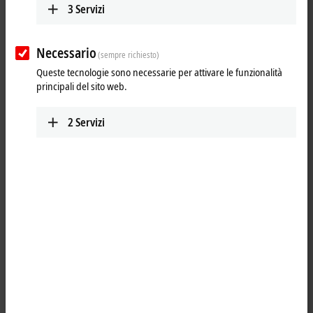
3
Servizi
Plan route (Google Maps)
Detail view
Necessario
(sempre richiesto)
Technical Support
Queste tecnologie sono necessarie per attivare le funzionalità
principali del sito web.
+386 59 040-351
podpora@beckhoff.si
2
Servizi
Service
+386 59 040-351
podpora@beckhoff.si