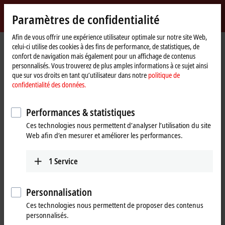
Identifiez-vous
Paramètres de confidentialité
myBeckhoff
Beckhoff
-
Afin de vous offrir une expérience utilisateur optimale sur notre site Web,
celui-ci utilise des cookies à des fins de performance, de statistiques, de
New
confort de navigation mais également pour un affichage de contenus
Automation
Page
Entreprise
Nouveautés
personnalisés. Vous trouverez de plus amples informations à ce sujet ainsi
Technology
d'accueil
Beckhoff Live + Interactive compact, May 30, 2022
que sur vos droits en tant qu’utilisateur dans notre
politique de
confidentialité des données.
Si vous cliquez sur « Accepter », nous affichons la vidéo et
Performances & statistiques
adaptons les paramètres de confidentialité tout en chargeant des
Ces technologies nous permettent d’analyser l’utilisation du site
contenus tiers à partir de Vimeo. Veuillez vous référer ici à notre
Web afin d’en mesurer et améliorer les performances.
politique de confidentialité des données.
1
Service
Accepter
Personnalisation
Ces technologies nous permettent de proposer des contenus
May 30, 2022
personnalisés.