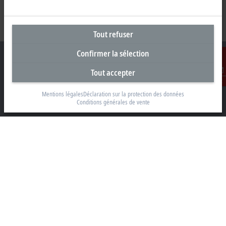
Tout refuser
Confirmer la sélection
Tout accepter
Contact
Siège social Suisse
Mentions légales
Déclaration sur la protection des données
Conditions générales de vente
Beckhoff Automation AG
Rheinweg 7
8200 Schaffhouse
+41 52 633 40 40
info@beckhoff.ch
Coordonnées détaillées
www.beckhoff.com/fr-ch/
Newsletter
Imprimer la page