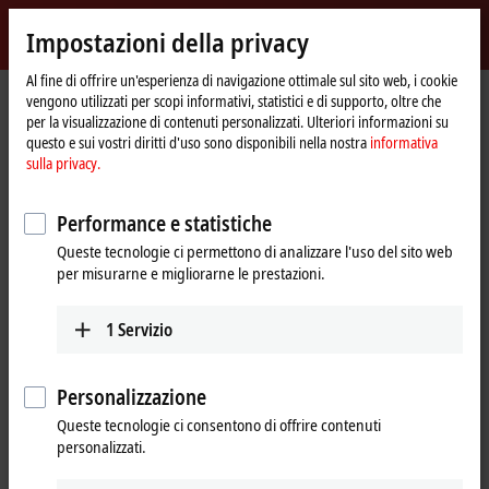
Accedi
Impostazioni della privacy
myBeckhoff
Beckhoff
-
Al fine di offrire un'esperienza di navigazione ottimale sul sito web, i cookie
vengono utilizzati per scopi informativi, statistici e di supporto, oltre che
New
per la visualizzazione di contenuti personalizzati. Ulteriori informazioni su
Automation
Pagina
Azienda
News
questo e sui vostri diritti d'uso sono disponibili nella nostra
informativa
Technology
iniziale
Beckhoff Live + Interactive compact, May 30, 2022
sulla privacy.
Performance e statistiche
Cliccando su "Accetta", mostriamo il video e modifichiamo
Queste tecnologie ci permettono di analizzare l'uso del sito web
l'impostazione della privacy, caricando contenuti esterni da Vimeo.
per misurarne e migliorarne le prestazioni.
A tal proposito sei pregato di fare riferimento alla nostra
informativa sulla privacy.
1
Servizio
Accetta
Personalizzazione
Queste tecnologie ci consentono di offrire contenuti
personalizzati.
May 30, 2022