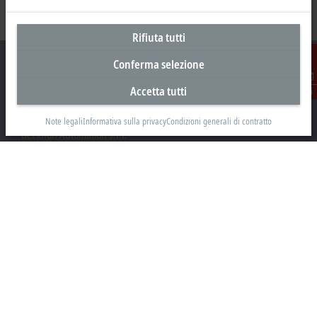
Rifiuta tutti
Conferma selezione
Accetta tutti
Contatti
Sede centrale Italia
Note legali
Informativa sulla privacy
Condizioni generali di contratto
Beckhoff Automation s.r.l.
Via Luciano Manara, 2
20812 Limbiate, MB
+39 02 9945311
info@beckhoff.it
Contatti
www.beckhoff.com/it-it/
Newsletter
Stampa la pagina