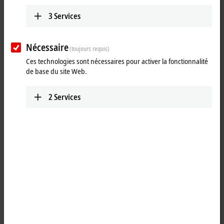
Tutorial: Chart synchronization in
TwinCAT Scope
3
Services
Learn how to dock and synchronize charts in TwinCAT Scope.
Nécessaire
(toujours requis)
More about this video
Ces technologies sont nécessaires pour activer la fonctionnalité
de base du site Web.
Loading...
2
Services