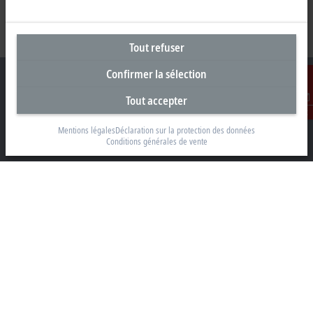
Tout refuser
Confirmer la sélection
Tout accepter
Contact
Siège social Suisse
Mentions légales
Déclaration sur la protection des données
Conditions générales de vente
Beckhoff Automation AG
Rheinweg 7
8200 Schaffhouse
+41 52 633 40 40
info@beckhoff.ch
Coordonnées détaillées
www.beckhoff.com/fr-ch/
Newsletter
Imprimer la page