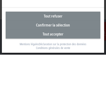
Tout refuser
Confirmer la sélection
Tout accepter
Contact
Siège social Suisse
Mentions légales
Déclaration sur la protection des données
Conditions générales de vente
Beckhoff Automation AG
Rheinweg 7
8200 Schaffhouse
+41 52 633 40 40
info@beckhoff.ch
Coordonnées détaillées
www.beckhoff.com/fr-ch/
Newsletter
Imprimer la page