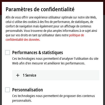
Identifiez-vous
Paramètres de confidentialité
myBeckhoff
Beckhoff
-
Afin de vous offrir une expérience utilisateur optimale sur notre site Web,
celui-ci utilise des cookies à des fins de performance, de statistiques, de
New
confort de navigation mais également pour un affichage de contenus
Automation
Page
Entreprise
Nouveautés
personnalisés. Vous trouverez de plus amples informations à ce sujet ainsi
Technology
d'accueil
Tutorial: TwinCAT 3 C++ | Online Change für TwinCAT C++ Module
que sur vos droits en tant qu’utilisateur dans notre
politique de
confidentialité des données.
Si vous cliquez sur « Accepter », nous affichons la vidéo et
Performances & statistiques
adaptons les paramètres de confidentialité tout en chargeant des
Ces technologies nous permettent d’analyser l’utilisation du site
contenus tiers à partir de Vimeo. Veuillez vous référer ici à notre
Web afin d’en mesurer et améliorer les performances.
politique de confidentialité des données.
1
Service
Accepter
Personnalisation
Ces technologies nous permettent de proposer des contenus
Mar 11, 2024
personnalisés.