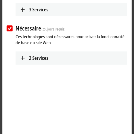
Tutorial: TwinCAT 3 C++ | Online
Change für TwinCAT C++ Module
3
Services
Learn more about the Online Change capabilities of TwinCAT 3 C++.
Nécessaire
(toujours requis)
More about this video
Ces technologies sont nécessaires pour activer la fonctionnalité
de base du site Web.
Loading...
2
Services