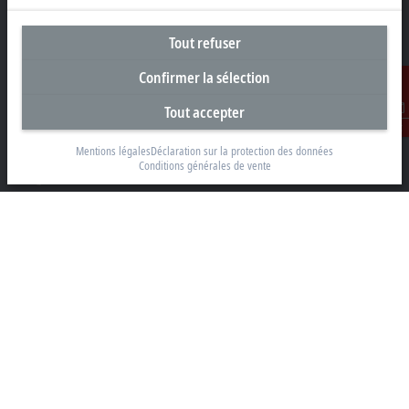
Tout refuser
Siège social Suisse
Confirmer la sélection
Beckhoff Automation AG
Tout accepter
Rheinweg 7
Contact
8200 Schaffhouse
Mentions légales
Déclaration sur la protection des données
Conditions générales de vente
+41 52 633 40 40
info@beckhoff.ch
Coordonnées détaillées
www.beckhoff.com/fr-ch/
Newsletter
Imprimer la page
Entreprise
Produits et secteurs