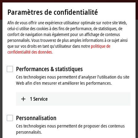
Identifiez-vous
Paramètres de confidentialité
myBeckhoff
Beckhoff
-
Afin de vous offrir une expérience utilisateur optimale sur notre site Web,
celui-ci utilise des cookies à des fins de performance, de statistiques, de
New
confort de navigation mais également pour un affichage de contenus
Automation
Page
Produits
I/O
EtherCAT Box
EPxxxx | Industrial housing
personnalisés. Vous trouverez de plus amples informations à ce sujet ainsi
Technology
d'accueil
EP2xxx | Digital output
EP2338-1002
que sur vos droits en tant qu’utilisateur dans notre
politique de
confidentialité des données.
EP2338-1002 | EtherCAT Box, 8-
channel digital combi, 24 V DC,
Performances & statistiques
3 ms, 0.5 A, M12
Ces technologies nous permettent d’analyser l’utilisation du site
Web afin d’en mesurer et améliorer les performances.
1
Service
Personnalisation
Ces technologies nous permettent de proposer des contenus
personnalisés.