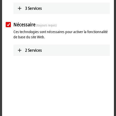
3
Services
Nécessaire
(toujours requis)
Ces technologies sont nécessaires pour activer la fonctionnalité
de base du site Web.
2
Services
1
The EP2338-1002
EtherCAT
Box has eight digital channels that can
each be operated as inputs or outputs. It is not necessary to configure
whether a channel (pin 2 and 4 of the M12) is to be used as input or
output; the input circuit is permanently connected internally to the
output driver, so that a set output is automatically displayed in the
input process image.