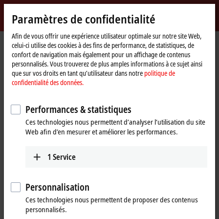
Identifiez-vous
Paramètres de confidentialité
myBeckhoff
Beckhoff
-
Afin de vous offrir une expérience utilisateur optimale sur notre site Web,
celui-ci utilise des cookies à des fins de performance, de statistiques, de
New
confort de navigation mais également pour un affichage de contenus
Automation
Page
Produits
I/O
EtherCAT Terminals
ELx9xx | TwinSAFE
personnalisés. Vous trouverez de plus amples informations à ce sujet ainsi
Technology
d'accueil
ELM7221-9016
que sur vos droits en tant qu’utilisateur dans notre
politique de
confidentialité des données.
ELM7221-9016 | EtherCAT
Terminal, 1-channel motion
Performances & statistiques
interface, servomotor, 48 V DC,
Ces technologies nous permettent d’analyser l’utilisation du site
Web afin d’en mesurer et améliorer les performances.
8 A, OCT, STO, TwinSAFE Logic
1
Service
Personnalisation
Ces technologies nous permettent de proposer des contenus
personnalisés.