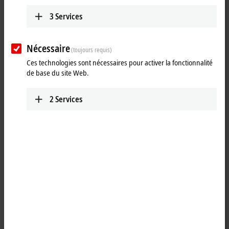
3
Services
Nécessaire
(toujours requis)
Ces technologies sont nécessaires pour activer la fonctionnalité
de base du site Web.
2
Services
1
1
The ELM72xx-9016 servomotor
EtherCAT
Terminal with integrated
absolute value interface offers high servo performance in a very
compact design. The fast control technology, based on field-oriented
current and PI speed control, supports fast and highly dynamic
positioning tasks. The monitoring of numerous parameters, such as