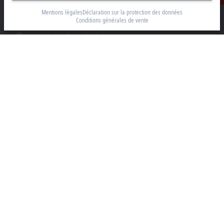
info@beckhoff.ch
Mentions légales
Déclaration sur la protection des données
Conditions générales de vente
Coordonnées détaillées
www.beckhoff.com/fr-ch/
Newsletter
Imprimer la page
Entreprise
Produits et secteurs
Support
Réseaux sociaux
Informations légales
Conditions d’utilisation
Déclaration sur la protection des données
Conditions générales
Paramètres de confidentialité