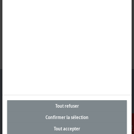
Siège social Suisse
Tout refuser
Beckhoff Automation AG
Rheinweg 7
Confirmer la sélection
8200 Schaffhouse
Tout accepter
+41 52 633 40 40
Contact