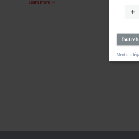
Learn more
Tout ref
Mentions lég