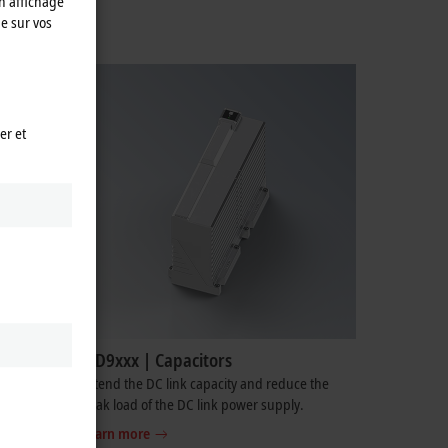
n affichage
e sur vos
er et
MD9xxx | Capacitors
annel
Extend the DC link capacity and reduce the
peak load of the DC link power supply.
Learn more