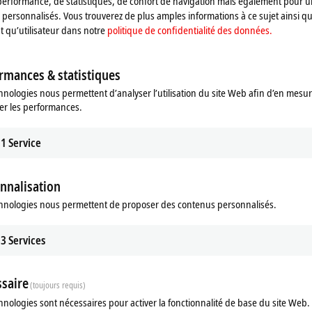
performance, de statistiques, de confort de navigation mais également pour u
personnalisés. Vous trouverez de plus amples informations à ce sujet ainsi qu
nt qu’utilisateur dans notre
politique de confidentialité des données.
rmances & statistiques
hnologies nous permettent d’analyser l’utilisation du site Web afin d’en mesur
er les performances.
1
Service
nnalisation
hnologies nous permettent de proposer des contenus personnalisés.
3
Services
| DC link power supplies
MD8xxx | Servo drives
he DC link voltage for the supply of
Various power classes in 1- and 2-ch
modules.
versions for controlling synchronous
saire
(toujours requis)
servomotors.
re
hnologies sont nécessaires pour activer la fonctionnalité de base du site Web.