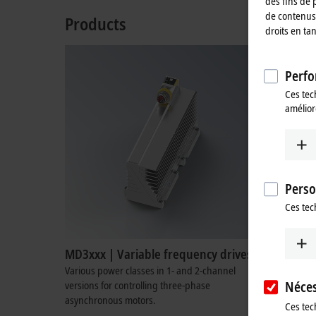
des fins de 
de contenus 
Products
droits en ta
Perfo
Ces tec
amélior
Perso
Ces tec
MD3xxx | Variable frequency drives
MD6xxx 
Various power classes in 1- and 2-channel
Generate t
versions for controlling three-phase
the drive 
Néces
asynchronous motors.
Learn mo
Ces tec