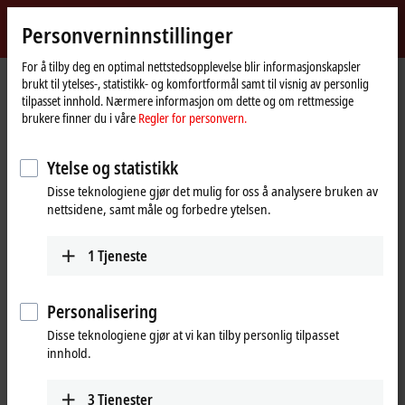
Logg inn
Personverninnstillinger
myBeckhoff
Beckhoff
-
For å tilby deg en optimal nettstedsopplevelse blir informasjonskapsler
brukt til ytelses-, statistikk- og komfortformål samt til visnig av personlig
New
tilpasset innhold. Nærmere informasjon om dette og om rettmessige
Automation
Hjemmeside
Products
MX-System
MDxxxx | Drive modules
brukere finner du i våre
Regler for personvern.
Technology
MDxxxx | Drive modules
Ytelse og statistikk
Disse teknologiene gjør det mulig for oss å analysere bruken av
Tabular product overview
Product finder
nettsidene, samt måle og forbedre ytelsen.
1
Tjeneste
Compact multi-axis systems for drives of all
kinds
Personalisering
Both the servo drives MD8xxx and the variable frequency drives
Disse teknologiene gjør at vi kan tilby personlig tilpasset
MD3xxx are available in single- and dual-axis versions. The central DC
innhold.
link system and the use of power semiconductors with optimized
power dissipation reduce the space required and ensure a high
3
Tjenester
power density. The MD8xxx series servo drives support Beckhoff’s