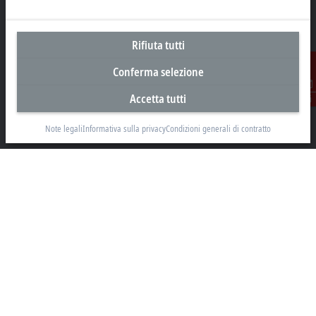
Sede centrale Svizzera
Rifiuta tutti
Beckhoff Automation AG
Conferma selezione
Rheinweg 7
8200 Schaffhausen
Accetta tutti
Contatti
+41 52 633 40 40
Note legali
Informativa sulla privacy
Condizioni generali di contratto
info@beckhoff.ch
Contatti
www.beckhoff.com/it-ch/
Newsletter
Stampa la pagina
Azienda
Prodotti e settori
Supporto