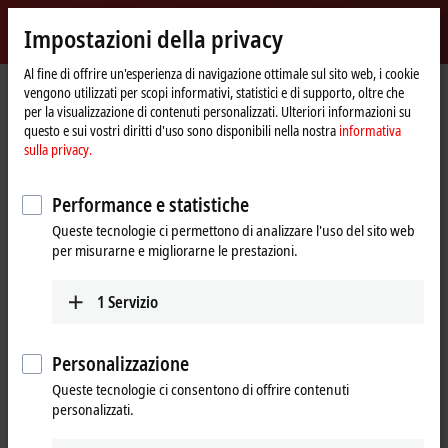
Accedi
Impostazioni della privacy
myBeckhoff
Beckhoff
-
Al fine di offrire un'esperienza di navigazione ottimale sul sito web, i cookie
vengono utilizzati per scopi informativi, statistici e di supporto, oltre che
New
per la visualizzazione di contenuti personalizzati. Ulteriori informazioni su
Automation
Pagina
Azienda
Presenza globale
China
Sales office Guangzhou
questo e sui vostri diritti d'uso sono disponibili nella nostra
informativa
Technology
iniziale
sulla privacy.
Sales office Guangzhou, China
Performance e statistiche
Queste tecnologie ci permettono di analizzare l'uso del sito web
Indirizzi e contatti
per misurarne e migliorarne le prestazioni.
Sales office Guangzhou
Beckhoff Automation Company Ltd.
1
Servizio
Room 1303, Leatop Plaza, Zhujiang New Town
No. 32, East ZhuJiang Road, Tianhe District
Guangzhou
,
510623
Personalizzazione
China
Queste tecnologie ci consentono di offrire contenuti
personalizzati.
+86 20 3801 0300
+86 20 3801 0303