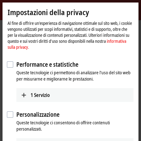
Accedi
Impostazioni della privacy
myBeckhoff
Beckhoff
-
Al fine di offrire un'esperienza di navigazione ottimale sul sito web, i cookie
vengono utilizzati per scopi informativi, statistici e di supporto, oltre che
New
per la visualizzazione di contenuti personalizzati. Ulteriori informazioni su
Automation
Pagina
Azienda
News
questo e sui vostri diritti d'uso sono disponibili nella nostra
informativa
Technology
iniziale
TwinCAT/BSD: operating system for Industrial PCs
sulla privacy.
Performance e statistiche
Cliccando su "Accetta", mostriamo il video e modifichiamo
Queste tecnologie ci permettono di analizzare l'uso del sito web
l'impostazione della privacy, caricando contenuti esterni da Vimeo.
per misurarne e migliorarne le prestazioni.
A tal proposito sei pregato di fare riferimento alla nostra
informativa sulla privacy.
1
Servizio
Accetta
Personalizzazione
Queste tecnologie ci consentono di offrire contenuti
personalizzati.
Dec 6, 2021