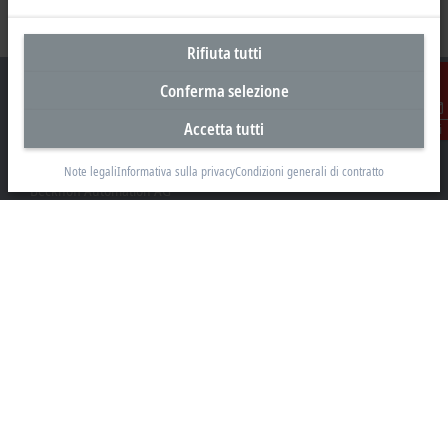
Rifiuta tutti
Conferma selezione
Accetta tutti
Contatti
Sede centrale Svizzera
Note legali
Informativa sulla privacy
Condizioni generali di contratto
Beckhoff Automation AG
Rheinweg 7
8200 Schaffhausen
+41 52 633 40 40
info@beckhoff.ch
Contatti
www.beckhoff.com/it-ch/
Newsletter
Stampa la pagina