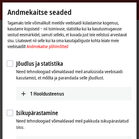
Logi sisse
Andmekaitse seaded
myBeckhoff
Beckhoff
-
Tagamaks teile võimalikult meeldiv veebisaidi külastamise kogemus,
kasutame küpsiseid ‒ nii toimivuse, statistika kui ka kasutusmugavuse
New
seotud eesmärkidel, samuti selleks, et kuvada just teie eelistusi arvestavat
Automation
Avaleht
Ettevõte
Uudised
sisu. Lisateavet nii selle kui ka oma kasutajaõiguste kohta leiate meie
Technology
TwinCAT/BSD: operating system for Industrial PCs
veebisaidilt
Andmekaitse põhimõtted
Jõudlus ja statistika
Kui klõpsate nupul „Nõustun“, kuvatakse video ja kohandatakse
Need tehnoloogiad võimaldavad meil analüüsida veebisaidi
privaatsussätteid; selle protsessi käigus laaditakse Vimeo väline
kasutamist, et mõõta ja parandada selle jõudlust.
sisu. Palun tutvuge meie andmekaitse põhimõtetega. Palun
vaadake meie veebisaiti
Andmekaitse põhimõtted
1
Hooldusteenus
Nõustun
Isikupärastamine
Need tehnoloogiad võimaldavad meil pakkuda isikupärastatud
sisu.
Dec 6, 2021