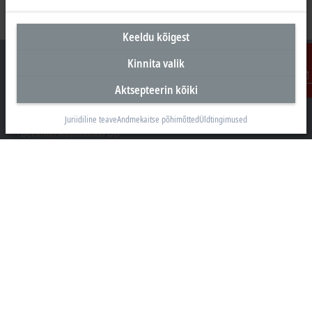
Keeldu kõigest
Kinnita valik
Aktsepteerin kõiki
Kontakt
Peakontor Eesti
Juriidiline teave
Andmekaitse põhimõtted
Üldtingimused
Beckhoff Automation OÜ
Valukoja 8, Öpiku 2
11415 Tallinn
+372 588 03238
info@beckhoff.ee
Kontaktandmed
www.beckhoff.com/et-ee/
Uudiskiri
Prindi leht