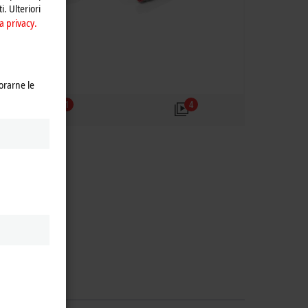
i. Ulteriori
a privacy.
orarne le
1
4