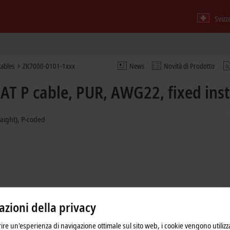
Svizz
ables
ZK7000-0101-1xxx
News
Novità di Prodotto
T P cable, PUR, AWG22, fixed inst
raight), P-coded
zioni della privacy
frire un'esperienza di navigazione ottimale sul sito web, i cookie vengono utilizz