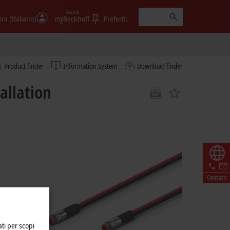
Accedi
era (Italiano)
myBeckhoff
Preferiti
Product finder
Information System
Download finder
allation
Contatti
ati per scopi