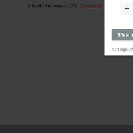
© Beckhoff Automation 2026 -
Terms of Use
Rifiuta t
Note legali
In