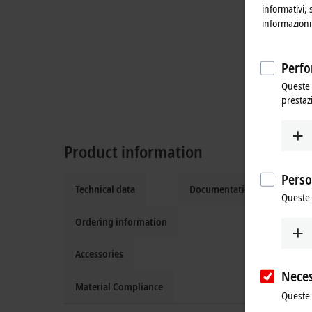
informativi, 
informazioni 
Perfo
Queste 
prestaz
Product information
Perso
Technical data
Documentation and downlo
Queste 
Ordering information
Accessories
Neces
Material Compliance
Queste 