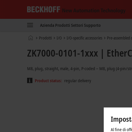
Beckhoff
-
Azienda
Prodotti
Settori
Supporto
New
Automation
Pagina
Prodotti
I/O
I/O-specific accessories
Pre-assembled c
Technology
iniziale
ZK7000-0101-1xxx | EtherCA
M8, plug, straight, male, 4-pin, P-coded – M8, plug (4-pin/st
Product status:
regular delivery
Imposta
Al fine di of