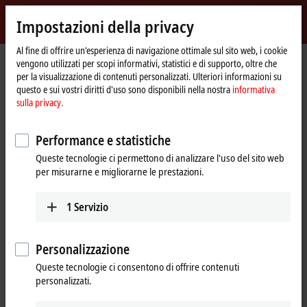
Accedi
Impostazioni della privacy
myBeckhoff
Beckhoff
-
Al fine di offrire un'esperienza di navigazione ottimale sul sito web, i cookie
vengono utilizzati per scopi informativi, statistici e di supporto, oltre che
New
per la visualizzazione di contenuti personalizzati. Ulteriori informazioni su
Automation
Pagina
Prodotti
I/O
I/O-specific accessories
Pre-assembled cables
questo e sui vostri diritti d'uso sono disponibili nella nostra
informativa
Technology
iniziale
ZK2051-5400-0xxx
sulla privacy.
ZK2051-5400-0xxx | Power cable,
Performance e statistiche
PUR, drag-chain suitable, 5 x
Queste tecnologie ci permettono di analizzare l'uso del sito web
2.5 mm²
per misurarne e migliorarne le prestazioni.
1
Servizio
Personalizzazione
Queste tecnologie ci consentono di offrire contenuti
personalizzati.