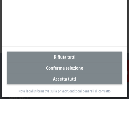
Rifiuta tutti
Conferma selezione
Accetta tutti
Contatti
Sede centrale Svizzera
Beckhoff Automation AG
Note legali
Informativa sulla privacy
Condizioni generali di contratto
Rheinweg 7
8200 Schaffhausen
+41 52 633 40 40
info@beckhoff.ch