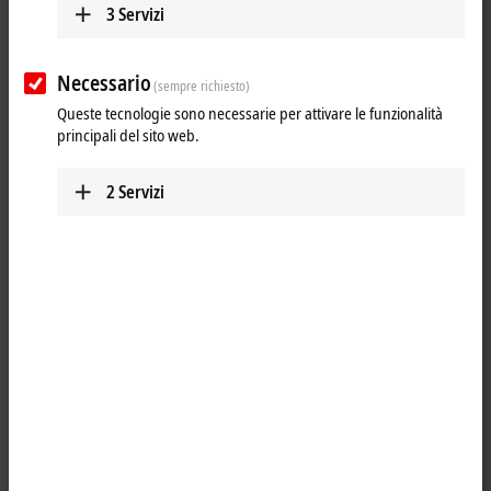
3
Servizi
Necessario
(sempre richiesto)
Queste tecnologie sono necessarie per attivare le funzionalità
principali del sito web.
2
Servizi
1
M12, socket, angled, female, 5-pin, L-coded – open end (5 G 2.5 mm²)
Product status:
regular delivery
Product information