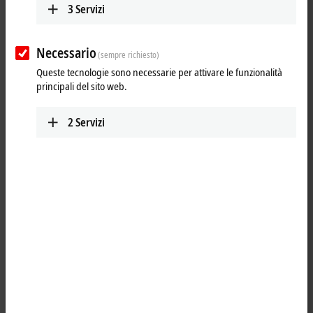
3
Servizi
Necessario
(sempre richiesto)
Queste tecnologie sono necessarie per attivare le funzionalità
principali del sito web.
2
Servizi
1
The KL3312 analog input terminal allows thermocouples to be
connected directly. The Bus Terminal’s circuitry can operate
thermocouple sensors using the 2-wire technology. Linearization over
the full temperature range is realized with the aid of a microprocessor.
The temperature range can be selected freely. The error LEDs indicate
a broken wire. Compensation for the cold junction is made through an
internal temperature measurement at the terminals. The KL3312 can
also be used for mV measurement.