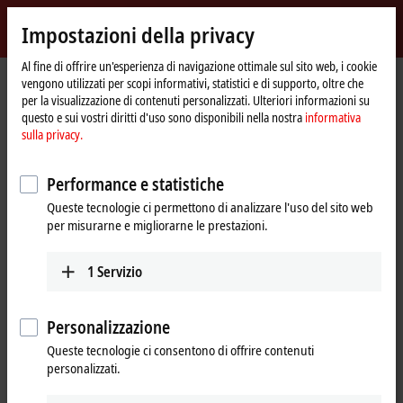
Accedi
Impostazioni della privacy
myBeckhoff
Beckhoff
-
Al fine di offrire un'esperienza di navigazione ottimale sul sito web, i cookie
vengono utilizzati per scopi informativi, statistici e di supporto, oltre che
New
per la visualizzazione di contenuti personalizzati. Ulteriori informazioni su
Automation
Pagina
Prodotti
I/O
Bus Terminals
KL3xxx | Analog input
KL3312
questo e sui vostri diritti d'uso sono disponibili nella nostra
informativa
Technology
iniziale
sulla privacy.
KL3312 | Bus Terminal, 2-channel
analog input, temperature,
Performance e statistiche
thermocouple, 16 bit
Queste tecnologie ci permettono di analizzare l'uso del sito web
per misurarne e migliorarne le prestazioni.
1
Servizio
Personalizzazione
Queste tecnologie ci consentono di offrire contenuti
personalizzati.