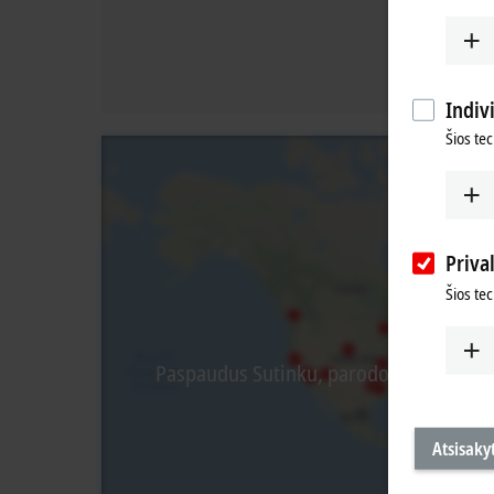
Indiv
Šios te
Priva
Šios te
Paspaudus Sutinku, parodome žemėlapį i
Atsisakyt