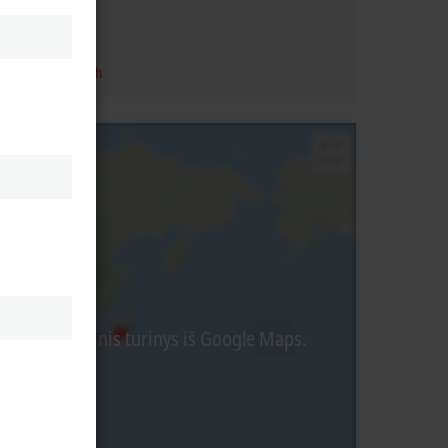
land
 91 792 24 40
port@beckhoff.ch
liamas išorinis turinys iš Google Maps.