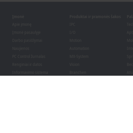
Įmonė
Produktai ir pramonės šakos
Pa
Apie įmonę
IPC
Tec
Įmonė pasaulyje
I/O
Apt
Darbo pasiūlymai
Motion
Mo
Naujienos
Automation
Int
PC Control žurnalas
MX-System
Spr
Renginiai ir datos
Vision
Bec
Informavimo sistema
Branchen
Ats
Pakuotės atitiktis