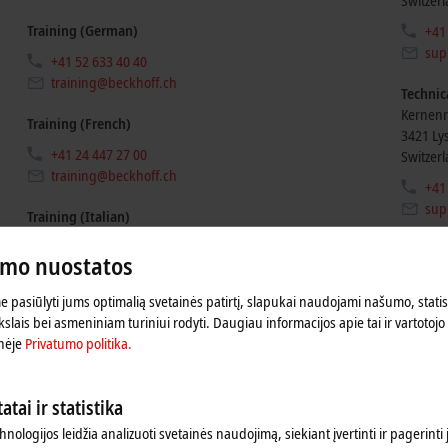
Switzer
Training (German)
+41
sup
+41 52 633 40 40
training@beckhoff.ch
Technic
Kernenr
Training (French)
3421
Ly
+41 24 447 27 00
Switzer
training@beckhoff.ch
+41
sup
Training (Italian)
+41 91 792 24 40
Technic
umo nuostatos
training@beckhoff.ch
Avenue 
1400
Yv
 pasiūlyti jums optimalią svetainės patirtį, slapukai naudojami našumo, statist
Switzer
slais bei asmeniniam turiniui rodyti. Daugiau informacijos apie tai ir vartotojo 
nėje
Privatumo politika.
+41
sup
atai ir statistika
Technic
Via dei 
hnologijos leidžia analizuoti svetainės naudojimą, siekiant įvertinti ir pagerinti
6616
Lo