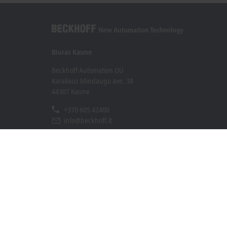
Biuras Kaune
Beckhoff Automation OÜ
Karaliaus Mindaugo ave. 38
44307 Kaune
+370 605 42400
info@beckhoff.lt
Kontaktinė informacija
www.beckhoff.com/lt-lt/
Naujienlaiškis
Spausdinti puslapį