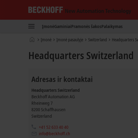
Beckhoff
-
Įmonė
Gaminiai
Pramonės šakos
Palaikymas
New
Automation
Pradinis
Įmonė
Įmonė pasaulyje
Switzerland
Headquarters Sw
Technology
puslapis
Headquarters Switzerland
Adresas ir kontaktai
Headquarters Switzerland
Beckhoff Automation AG
Rheinweg 7
8200
Schaffhausen
Switzerland
+41 52 633 40 40
info@beckhoff.ch