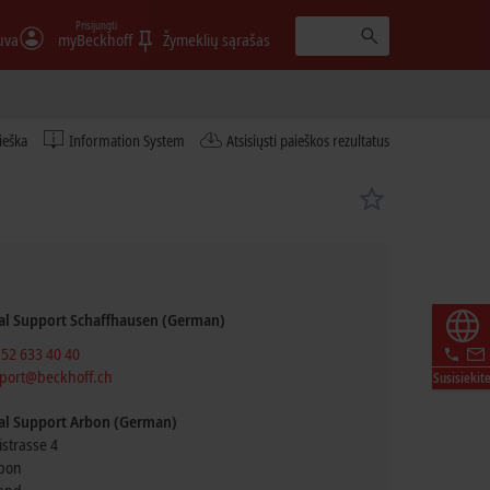
Prisijungti
uva
myBeckhoff
Žymeklių sąrašas
ieška
Information System
Atsisiųsti paieškos rezultatus
al Support Schaffhausen (German)
 52 633 40 40
port@beckhoff.ch
Susisiekit
al Support Arbon (German)
istrasse 4
bon