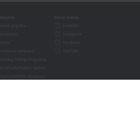
laikymas
Social media
hninė pagalba
LinkedIn
arnavimas
Instagram
kymai
Facebook
ernetiniai seminarai
YouTube
endimų Teikėjų Programa
khoff Information System
isiųsti paieškos rezultatus