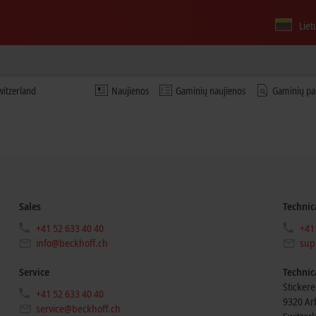
Liet
itzerland
Naujienos
Gaminių naujienos
Gaminių pa
Sales
Technic
+41 52 633 40 40
+41
info@beckhoff.ch
sup
Service
Technic
Stickere
+41 52 633 40 40
9320
Ar
service@beckhoff.ch