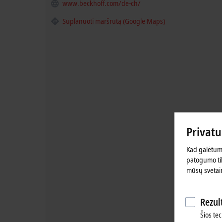
www.beckhoff.com/de-ch/
Suplanuoti maršrutą (Google Maps)
Privat
Kad galėtume
patogumo tik
mūsų svetai
Rezult
Šios tec