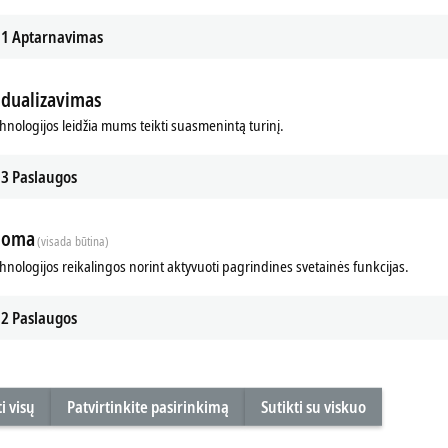
Switzer
1
Aptarnavimas
+41
sup
idualizavimas
chnologijos leidžia mums teikti suasmenintą turinį.
3
Paslaugos
loma
(visada būtina)
chnologijos reikalingos norint aktyvuoti pagrindines svetainės funkcijas.
2
Paslaugos
r koreguojame privatumo nuostatas; šio proceso metu įke
Peržiūrėkite čia mūsų
Privatumo politika.
i visų
Patvirtinkite pasirinkimą
Sutikti su viskuo
Sutikti