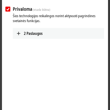
Suplanuoti maršrutą (Google Maps)
Privaloma
(visada būtina)
Šios technologijos reikalingos norint aktyvuoti pagrindines
svetainės funkcijas.
2
Paslaugos
Paspaudus Sutinku, parodome žemėlapį ir koreguojame privatumo
nuostatas; šio proceso metu įkeliamas išorinis turinys iš Google
Maps. Peržiūrėkite čia mūsų
Privatumo politika.
Sutikti