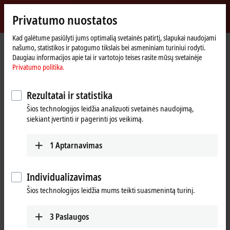
Prisijungti
Privatumo nuostatos
myBeckhoff
Beckhoff
-
Kad galėtume pasiūlyti jums optimalią svetainės patirtį, slapukai naudojami
našumo, statistikos ir patogumo tikslais bei asmeniniam turiniui rodyti.
New
Daugiau informacijos apie tai ir vartotojo teises rasite mūsų svetainėje
Automation
Pradinis
Įmonė
Įmonė pasaulyje
Türkiye
Training
Privatumo politika.
Technology
puslapis
Training, Türkiye
Rezultatai ir statistika
Šios technologijos leidžia analizuoti svetainės naudojimą,
siekiant įvertinti ir pagerinti jos veikimą.
Adresas ir kontaktai
Training
1
Aptarnavimas
Beckhoff Otomasyon Ltd. Şti.
Akkom 3. Blok Kelif Plaza 4. Kat
34768
Ümraniye İstanbul
Individualizavimas
Türkiye
Šios technologijos leidžia mums teikti suasmenintą turinį.
+90 532 111 4 225
training@beckhoff.com.tr
3
Paslaugos
www.beckhoff.com/tr-tr/