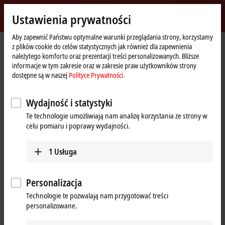
Zaloguj się
Ustawienia prywatności
myBeckhoff
Beckhoff
-
Aby zapewnić Państwu optymalne warunki przeglądania strony, korzystamy
z plików cookie do celów statystycznych jak również dla zapewnienia
New
należytego komfortu oraz prezentacji treści personalizowanych. Bliższe
Automation
Strona
Przedsiębiorstwo
Obecność na arenie międzynarodowej
informacje w tym zakresie oraz w zakresie praw użytkowników strony
Technology
główna
Türkiye
Training
dostępne są w naszej
Polityce Prywatności.
Training, Türkiye
Wydajność i statystyki
Te technologie umożliwiają nam analizę korzystania ze strony w
celu pomiaru i poprawy wydajności.
Adres i kontakt
Training
1
Usługa
Beckhoff Otomasyon Ltd. Şti.
Akkom 3. Blok Kelif Plaza 4. Kat
34768
Ümraniye İstanbul
Personalizacja
Türkiye
Technologie te pozwalają nam przygotować treści
personalizowane.
+90 532 111 4 225
training@beckhoff.com.tr