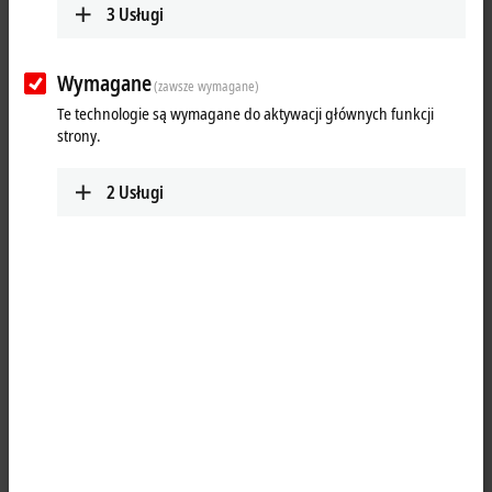
www.beckhoff.com/tr-tr/
3
Usługi
Zaplanuj trasę
Wymagane
(zawsze wymagane)
Te technologie są wymagane do aktywacji głównych funkcji
strony.
2
Usługi
Kliknięcie przycisku „Akceptuj” spowoduje wyświetlenie mapy i
dostosowanie ustawień sfery prywatnej, podczas tych czynności
nastąpi załadowanie zewnętrznych treści Google Maps. Zapoznaj
się z naszą
Polityce Prywatności.
Akceptuję