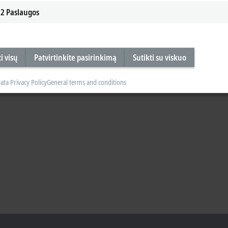
2
Paslaugos
em during our booth tour today on the third day at Hannover Messe and learn
s.
i visų
Patvirtinkite pasirinkimą
Sutikti su viskuo
ata Privacy Policy
General terms and conditions