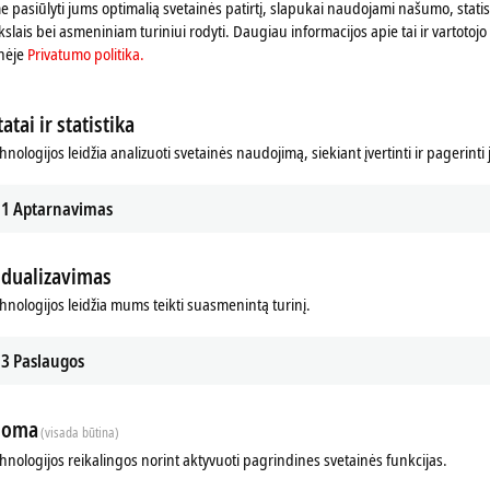
 pasiūlyti jums optimalią svetainės patirtį, slapukai naudojami našumo, statist
Peržiūrėkite čia mūsų
Privatumo politika.
slais bei asmeniniam turiniui rodyti. Daugiau informacijos apie tai ir vartotojo 
nėje
Privatumo politika.
Sutikti
atai ir statistika
hnologijos leidžia analizuoti svetainės naudojimą, siekiant įvertinti ir pagerinti
1
Aptarnavimas
idualizavimas
chnologijos leidžia mums teikti suasmenintą turinį.
3
Paslaugos
loma
(visada būtina)
, June 1, 2022
chnologijos reikalingos norint aktyvuoti pagrindines svetainės funkcijas.