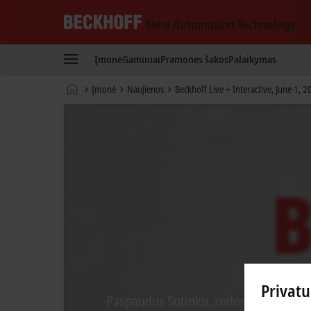
Beckhoff
-
Įmonė
Gaminiai
Pramonės šakos
Palaikymas
New
Automation
Pradinis
Įmonė
Naujienos
Beckhoff Live + Interactive, June 1, 
Technology
puslapis
Privat
Paspaudus Sutinku, rodome vaizdo įraš