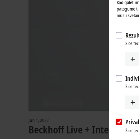
Kad galėtume
patogumo tik
mūsų svetai
Rezult
Šios tec
Indiv
Šios te
Jun 1, 2022
Priva
Beckhoff Live + Interactive
Šios te