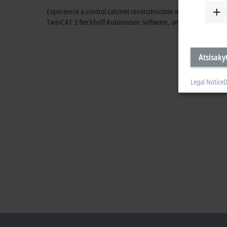
Experience a control cabinet reconstruction with the MX-Syst
TwinCAT 3 Beckhoff Automation Software, among other thing
Atsisakyt
Legal Notice
D