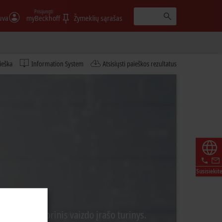
Prisijungti
uva
myBeckhoff
Žymeklių sąrašas
ieška
Information System
Atsisiųsti paieškos rezultatus
Susisiekit
eliamas išorinis vaizdo įrašo turinys.