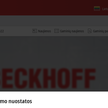
Liet
2022
Naujienos
Gaminių naujienos
Gaminių pa
umo nuostatos
ą ir koreguojame privatumo nuostatas; šio proceso metu įk