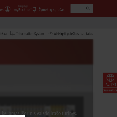
Prisijungti
uva
myBeckhoff
Žymeklių sąrašas
ieška
Information System
Atsisiųsti paieškos rezultatus
Susisiekit
eliamas išorinis vaizdo įrašo turinys.