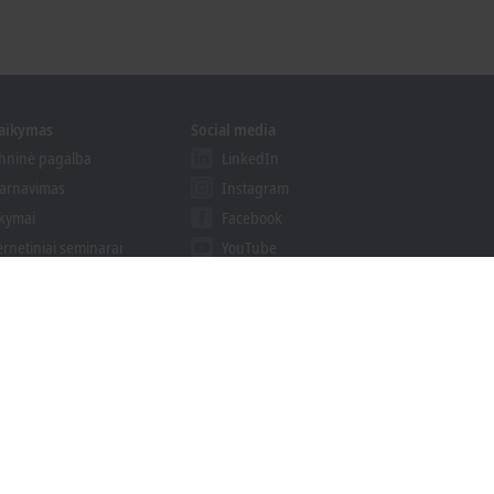
laikymas
Social media
hninė pagalba
LinkedIn
arnavimas
Instagram
kymai
Facebook
ernetiniai seminarai
YouTube
endimų Teikėjų Programa
khoff Information System
isiųsti paieškos rezultatus