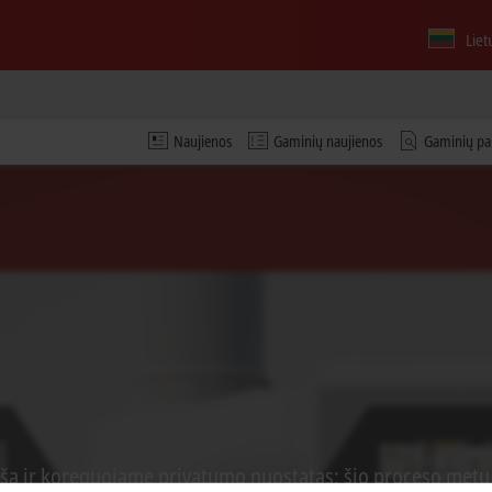
Liet
Naujienos
Gaminių naujienos
Gaminių pa
ą ir koreguojame privatumo nuostatas; šio proceso metu įk