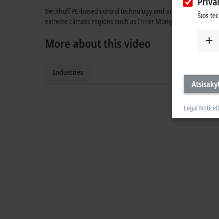
Priva
Beckhoff PC-based control technology and automation compone
Šios te
extreme climatic regions such as Inner Mongolia – make their 
More about this video
Industries
Atsisakyt
Legal Notice
D