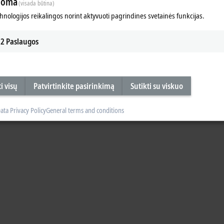
loma
(visada būtina)
nts, which are nowadays in use in wind turbines up to a size of 5 MW – incl
chnologijos reikalingos norint aktyvuoti pagrindines svetainės funkcijas.
contribution to fulfilling these requirements.
2
Paslaugos
i visų
Patvirtinkite pasirinkimą
Sutikti su viskuo
ata Privacy Policy
General terms and conditions