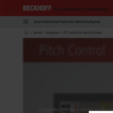
Beckhoff
-
Įmonė
Gaminiai
Pramonės šakos
Palaikymas
New
Automation
Pradinis
Įmonė
Naujienos
PC Control for wind turbines
Technology
puslapis
Paspaudus Sutinku, rodome vaizdo įraš