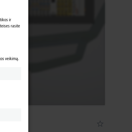
ikos ir
teises rasite
 jos veikimą.