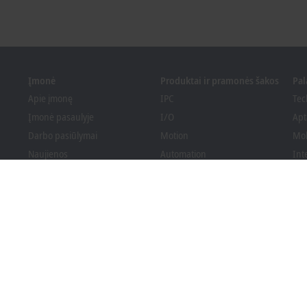
Įmonė
Produktai ir pramonės šakos
Pa
Apie įmonę
IPC
Tec
Įmonė pasaulyje
I/O
Apt
Darbo pasiūlymai
Motion
Mo
Naujienos
Automation
Int
PC Control žurnalas
MX-System
Spr
Renginiai ir datos
Vision
Bec
Informavimo sistema
Branchen
Ats
Pakuotės atitiktis