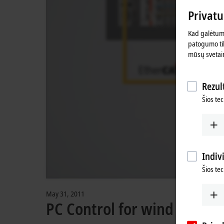
Privat
Kad galėtume
patogumo tik
mūsų svetai
Rezult
Šios tec
Indiv
Šios te
May 31, 2011
PC Control for wind turbin