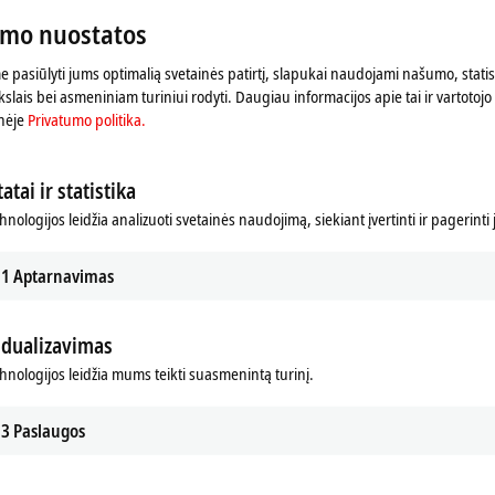
Peržiūrėkite čia mūsų
Privatumo politika.
umo nuostatos
 pasiūlyti jums optimalią svetainės patirtį, slapukai naudojami našumo, statist
Sutikti
slais bei asmeniniam turiniui rodyti. Daugiau informacijos apie tai ir vartotojo 
nėje
Privatumo politika.
atai ir statistika
hnologijos leidžia analizuoti svetainės naudojimą, siekiant įvertinti ir pagerinti
1
Aptarnavimas
idualizavimas
chnologijos leidžia mums teikti suasmenintą turinį.
3
Paslaugos
es