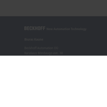
Biuras Kaune
Beckhoff Automation OÜ
Karaliaus Mindaugo ave. 38
44307 Kaune
+370 605 42400
info@beckhoff.lt
Kontaktinė informacija
www.beckhoff.com/lt-lt/
Naujienlaiškis
Spausdinti puslapį