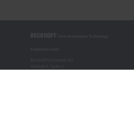
Peakontor Eesti
Beckhoff Automation OÜ
Valukoja 8, Öpiku 2
11415 Tallinn
+372 588 03238
info@beckhoff.ee
Kontaktandmed
www.beckhoff.com/et-ee/
Uudiskiri
Prindi leht