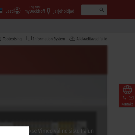
Logi sisse
Eesti
myBeckhoff
Järjehoidjad
Tooteotsing
Information System
Allalaaditavad failid
Kontakt
äigus laaditakse Vimeo väline sisu. Palun