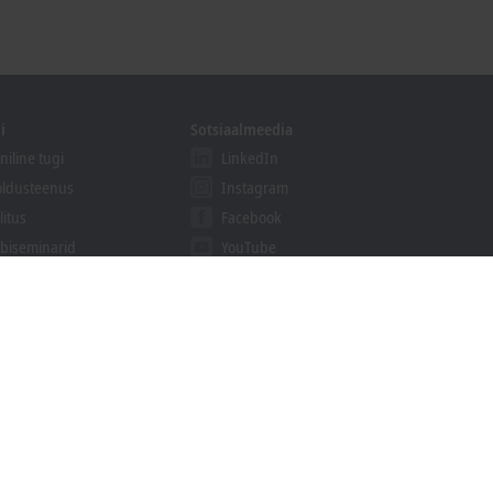
i
Sotsiaalmeedia
niline tugi
LinkedIn
ldusteenus
Instagram
litus
Facebook
biseminarid
YouTube
khoff Information System
alaaditavad failid