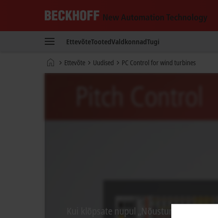
Beckhoff
-
Ettevõte
Tooted
Valdkonnad
Tugi
New
Automation
Avaleht
Ettevõte
Uudised
PC Control for wind turbines
Technology
Kui klõpsate nupul „Nõustun“, kuvatakse 