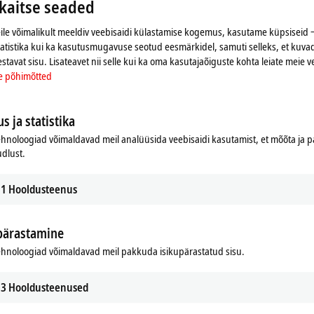
aitse seaded
aitse põhimõtetega. Palun vaadake meie veebisaiti
Andme
le võimalikult meeldiv veebisaidi külastamise kogemus, kasutame küpsiseid ‒
tatistika kui ka kasutusmugavuse seotud eesmärkidel, samuti selleks, et kuvad
Nõustun
estavat sisu. Lisateavet nii selle kui ka oma kasutajaõiguste kohta leiate meie v
e põhimõtted
s ja statistika
hnoloogiad võimaldavad meil analüüsida veebisaidi kasutamist, et mõõta ja
udlust.
1
Hooldusteenus
pärastamine
hnoloogiad võimaldavad meil pakkuda isikupärastatud sisu.
es
3
Hooldusteenused