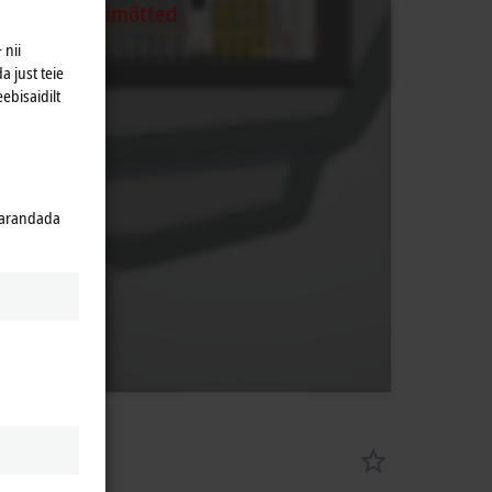
kaitse põhimõtted
 nii
a just teie
eebisaidilt
 parandada