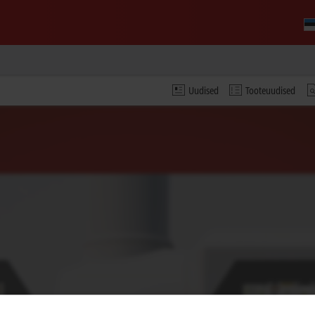
Uudised
Tooteuudised
video ja kohandatakse privaatsussätteid; selle protsessi k