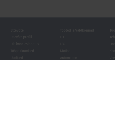
Ettevõte
Tooted ja Valdkonnad
Tug
Ettevõte profiil
IPC
Teh
Üleilmne esindatus
I/O
Hoo
Tööpakkumised
Motion
Koo
Uudised
Automation
Vee
PC Control ajakiri
MX-System
Bec
Sündmused ja kuupäevad
Vision
All
Vilepuhujate süsteem
Valdkonnad
Pakendite nõuetele vastavus