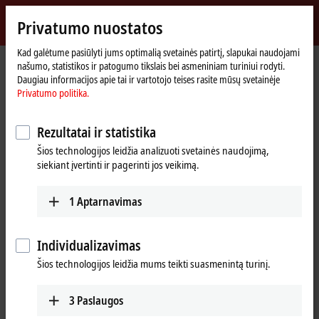
Prisijungti
Privatumo nuostatos
myBeckhoff
Beckhoff
-
Kad galėtume pasiūlyti jums optimalią svetainės patirtį, slapukai naudojami
našumo, statistikos ir patogumo tikslais bei asmeniniam turiniui rodyti.
New
Daugiau informacijos apie tai ir vartotojo teises rasite mūsų svetainėje
Automation
Pradinis
Products
I/O
Bus Terminals
KL9xxx | System
KL9186
Privatumo politika.
Technology
puslapis
KL9186 | Potential distribution
Rezultatai ir statistika
terminal, 8 x 24 V DC
Šios technologijos leidžia analizuoti svetainės naudojimą,
siekiant įvertinti ir pagerinti jos veikimą.
1
Aptarnavimas
Individualizavimas
Šios technologijos leidžia mums teikti suasmenintą turinį.
3
Paslaugos