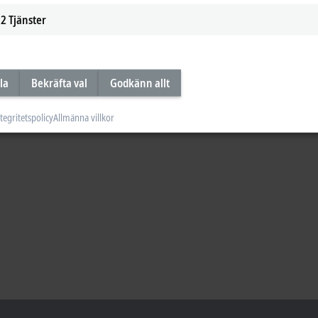
2
Tjänster
la
Bekräfta val
Godkänn allt
tegritetspolicy
Allmänna villkor