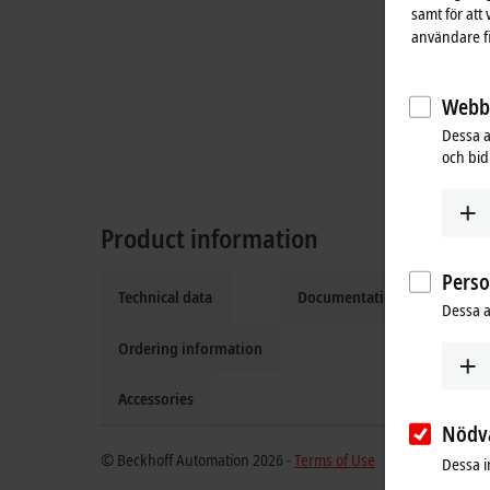
samt för att
användare fi
Webbs
Dessa a
och bidr
Product information
Pers
Technical data
Documentation and downlo
Dessa a
Ordering information
Accessories
Nödv
© Beckhoff Automation 2026 -
Terms of Use
Dessa i