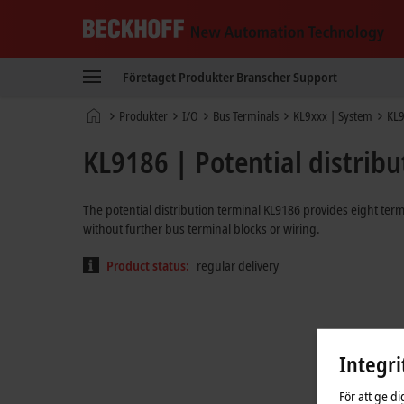
Beckhoff
-
Företaget
Produkter
Branscher
Support
New
Automation
Hemsida
Produkter
I/O
Bus Terminals
KL9xxx | System
KL
Technology
KL9186 | Potential distribu
The potential distribution terminal KL9186 provides eight term
without further bus terminal blocks or wiring.
Product status:
regular delivery
Integri
För att ge d