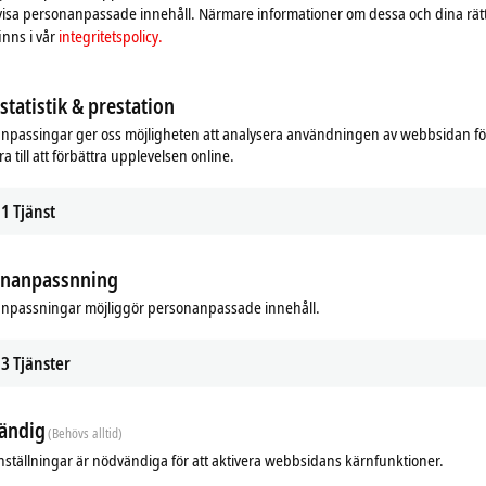
 visa personanpassade innehåll. Närmare informationer om dessa och dina rät
nns i vår
integritetspolicy.
tatistik & prestation
npassingar ger oss möjligheten att analysera användningen av webbsidan fö
a till att förbättra upplevelsen online.
1
Tjänst
onanpassnning
ads
npassningar möjliggör personanpassade innehåll.
3
Tjänster
ändig
(Behövs alltid)
nställningar är nödvändiga för att aktivera webbsidans kärnfunktioner.