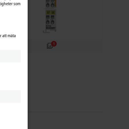
tigheter som
r att mäta
1