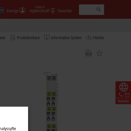
Logga in
Sverige
myBeckhoff
Favoriter
eter
Produktsökare
Information System
Filarkiv
Kontakt
nalyssyfte