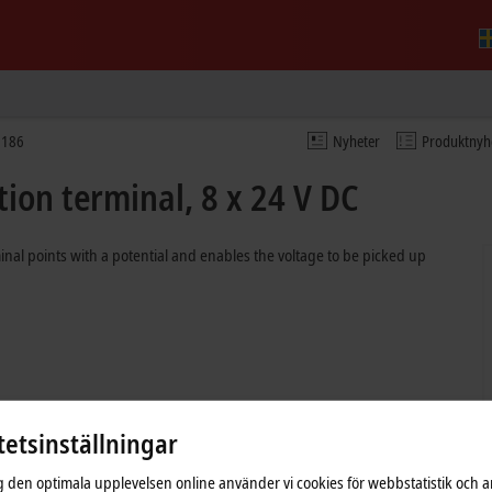
9186
Nyheter
Produktnyh
tion terminal, 8 x 24 V DC
inal points with a potential and enables the voltage to be picked up
tetsinställningar
ig den optimala upplevelsen online använder vi cookies för webbstatistik och a