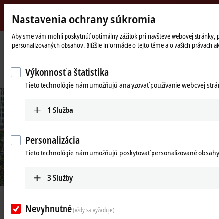
Nastavenia ochrany súkromia
Beckhoff
-
Aby sme vám mohli poskytnúť optimálny zážitok pri návšteve webovej stránky, pou
personalizovaných obsahov. Bližšie informácie o tejto téme a o vašich právach a
New
Automation
Domovská
Společnost
Novinky
Technology
stránka
Complex building automation requires more than 200 DDC stations and
Výkonnosť a štatistika
1,200 Bus Terminal I/Os
Tieto technológie nám umožňujú analyzovať používanie webovej stránk
1
Služba
Personalizácia
Tieto technológie nám umožňujú poskytovať personalizované obsahy
3
Služby
Nov 13, 2020
Nevyhnutné
Complex building automation
(vždy sa vyžaduje)