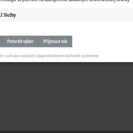
2
Služby
Potvrdiť výber
Přijmout vše
ie o ochrane osobných údajov
Všeobecné obchodné podmienky