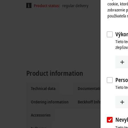
cookie, ktoré
Product status:
regular delivery
zobrazenie p
používateľa
Výkon
Tieto t
zlepšov
Product information
Perso
Tieto t
Technical data
Documentation and downlo
Ordering information
Beckhoff Information Syste
Accessories
Nevy
Tieto t