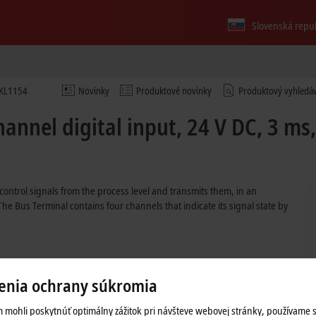
Slovenská repu
KL1154
Novinky
Produktové novinky
Produktový vyhledá
annel digital input, 24 V DC, 3 ms
control signals from the process level and transmits them, in an
 The Bus Terminal contains four channels that indicate its signal state by
enia ochrany súkromia
ut filter
 mohli poskytnúť optimálny zážitok pri návšteve webovej stránky, používame 