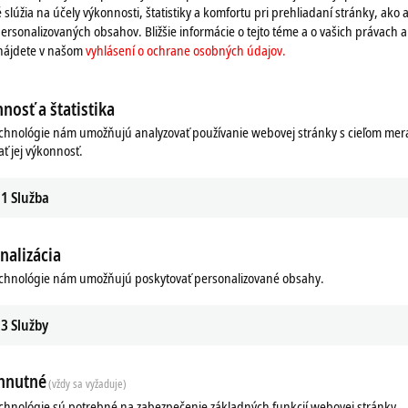
 slúžia na účely výkonnosti, štatistiky a komfortu pri prehliadaní stránky, ako a
ersonalizovaných obsahov. Bližšie informácie o tejto téme a o vašich právach 
 nájdete v našom
vyhlásení o ochrane osobných údajov.
nosť a štatistika
echnológie nám umožňujú analyzovať používanie webovej stránky s cieľom mera
ať jej výkonnosť.
1
Služba
nalizácia
echnológie nám umožňujú poskytovať personalizované obsahy.
ads
Related products
3
Služby
m
hnutné
(vždy sa vyžaduje)
echnológie sú potrebné na zabezpečenie základných funkcií webovej stránky.