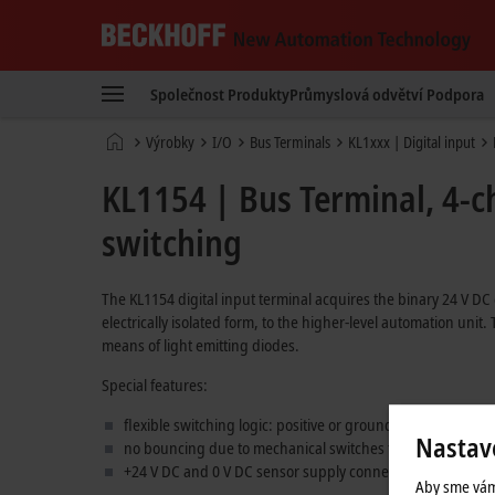
Beckhoff
-
Společnost
Produkty
Průmyslová odvětví
Podpora
New
Automation
Domovská
Výrobky
I/O
Bus Terminals
KL1xxx | Digital input
Technology
stránka
KL1154 | Bus Terminal, 4-ch
switching
The KL1154 digital input terminal acquires the binary 24 V DC 
electrically isolated form, to the higher-level automation unit.
means of light emitting diodes.
Special features:
flexible switching logic: positive or ground switching
Nastav
no bouncing due to mechanical switches thanks to 3 ms inp
+24 V DC and 0 V DC sensor supply connections
Aby sme vám