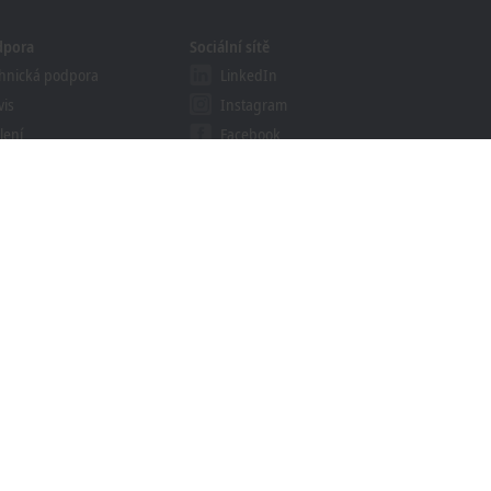
dpora
Sociální sítě
hnická podpora
LinkedIn
vis
Instagram
lení
Facebook
bináře
YouTube
khoff Information System
ledávač souborů ke
žení
í
Ochranné známky
© Beckhoff Automation 2026