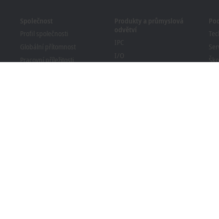
Společnost
Produkty a průmyslová
Po
odvětví
Profil společnosti
Tec
IPC
Globální přítomnost
Ser
I/O
Pracovní příležitosti
Ško
Motion
Novinky
We
Automation
Časopis PC Control
Bec
MX-System
Události a termíny
Vyh
Vision
sta
Systém oznamování
Průmyslová odvětví
Soulad obalů s předpisy
raně osobních údajů
Všeobecné obchodní podmínky
Nastavení soukrom