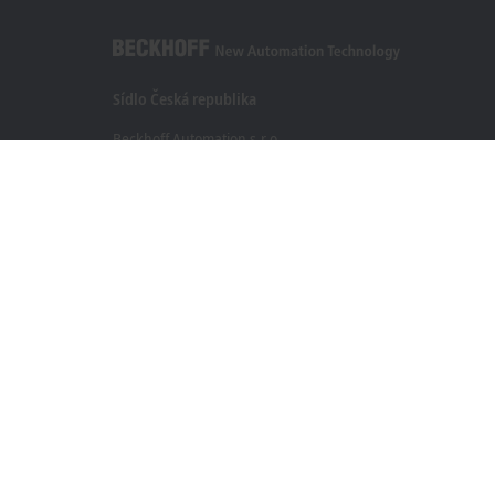
Sídlo Česká republika
Beckhoff Automation s.r.o.
Sochorova 23
61600 Brno
+420 511 189 250
info.cz@beckhoff.com
Kontaktní informace
www.beckhoff.com/cs-cz/
Newsletter
Vytisknout stránku
Zákonné oznámení
Podmínky použití
Prohlášení o och