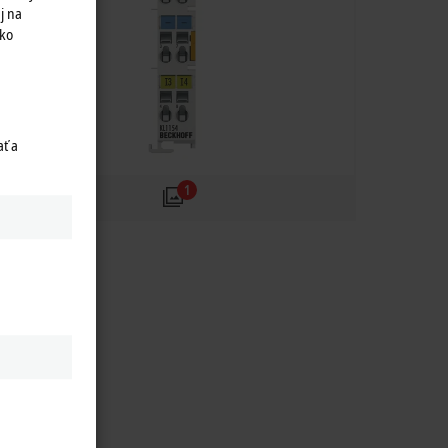
j na
ako
ť a
1