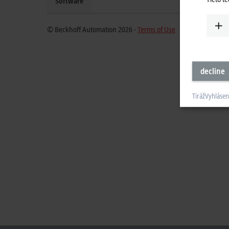
Software
© Beckhoff Automation 2026 -
Terms of Use
decline
Tiráž
Vyhlásen