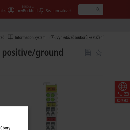
Přihlásit se
blika
myBeckhoff
Seznam záložek
vač
Information System
Vyhledávač souborů ke stažení
, positive/ground
Kontakt
súbory