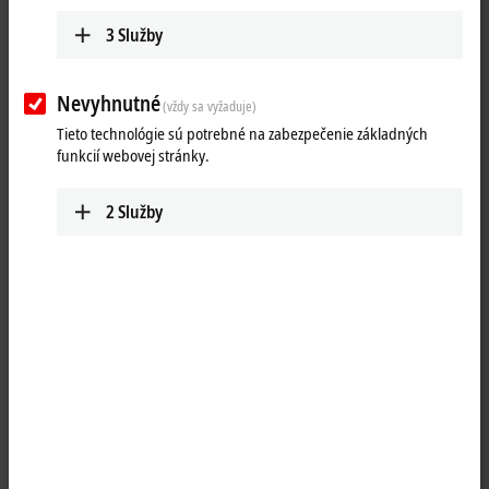
3
Služby
Nevyhnutné
(vždy sa vyžaduje)
Tieto technológie sú potrebné na zabezpečenie základných
funkcií webovej stránky.
2
Služby
1
The KL1809 digital input terminal acquires the binary 24 V DC control
signals from the process level and transmits them, in an electrically
isolated form, to the higher-level automation unit. The Bus Terminal
contains sixteen channels whose signal states are indicated by light
emitting diodes. The power contacts are connected through. With the
KL1809, the reference ground for all inputs is the 0 V DC power
contact.