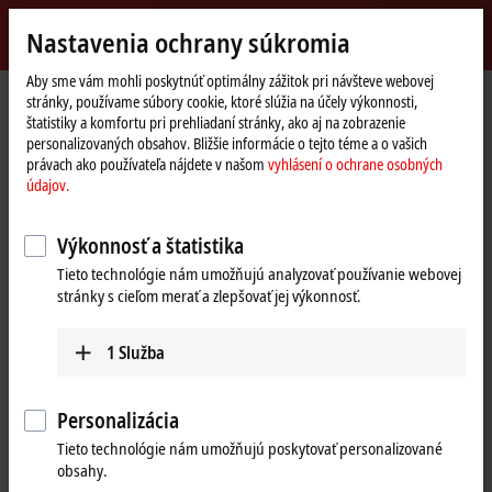
Přihlásit se
Nastavenia ochrany súkromia
myBeckhoff
Beckhoff
-
Aby sme vám mohli poskytnúť optimálny zážitok pri návšteve webovej
stránky, používame súbory cookie, ktoré slúžia na účely výkonnosti,
New
štatistiky a komfortu pri prehliadaní stránky, ako aj na zobrazenie
Automation
Domovská
Výrobky
I/O
Bus Terminals
KL1xxx | Digital input
KL1809
personalizovaných obsahov. Bližšie informácie o tejto téme a o vašich
Technology
stránka
právach ako používateľa nájdete v našom
vyhlásení o ochrane osobných
KL1809 | Bus Terminal, 16-
údajov.
channel digital input, 24 V DC,
Výkonnosť a štatistika
3 ms
Tieto technológie nám umožňujú analyzovať používanie webovej
stránky s cieľom merať a zlepšovať jej výkonnosť.
1
Služba
Personalizácia
Tieto technológie nám umožňujú poskytovať personalizované
obsahy.