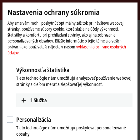
Přihlásit se
Nastavenia ochrany súkromia
myBeckhoff
Beckhoff
-
Aby sme vám mohli poskytnúť optimálny zážitok pri návšteve webovej
stránky, používame súbory cookie, ktoré slúžia na účely výkonnosti,
New
štatistiky a komfortu pri prehliadaní stránky, ako aj na zobrazenie
Automation
Domovská
Výrobky
I/O
Bus Terminals
KL2xxx | Digital output
KL2692
personalizovaných obsahov. Bližšie informácie o tejto téme a o vašich
Technology
stránka
právach ako používateľa nájdete v našom
vyhlásení o ochrane osobných
KL2692 | Bus Terminal, 2-channel
údajov.
relay output, cycle monitoring,
Výkonnosť a štatistika
30 V DC, 3 A
Tieto technológie nám umožňujú analyzovať používanie webovej
stránky s cieľom merať a zlepšovať jej výkonnosť.
1
Služba
Personalizácia
Tieto technológie nám umožňujú poskytovať personalizované
obsahy.