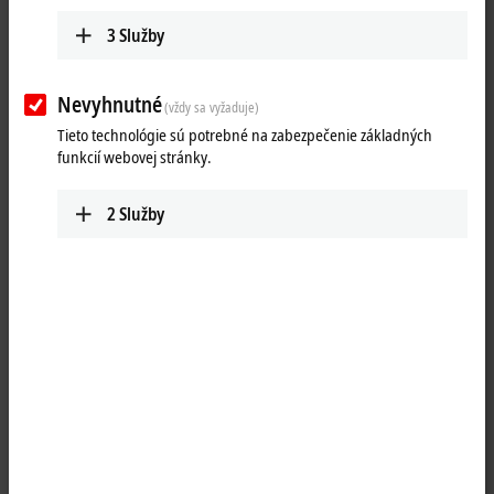
3
Služby
Nevyhnutné
(vždy sa vyžaduje)
Tieto technológie sú potrebné na zabezpečenie základných
funkcií webovej stránky.
2
Služby
1
The KL2692 Bus Terminal monitors a bit that is toggled by the
controller during each cycle. If the toggle signal fails, the controller
switches off two potential-free relay circuits in order to prevent
damage to the machine. Failure of the toggle signal may be caused by
the PLC cycle stopping, by a fault in the bus cable or connector, or by a
fault in a bus device. The cycle monitoring time can be parameterized.
The Bus Terminal has an enable input that enables the relay to be
switched on if a correct toggle signal is detected.