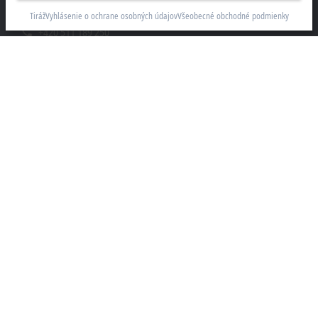
61600 Brno
Tiráž
Vyhlásenie o ochrane osobných údajov
Všeobecné obchodné podmienky
+420 511 189 250
info.cz@beckhoff.com
Kontaktní informace
www.beckhoff.com/cs-cz/
Newsletter
Vytisknout stránku
Společnost
Produkty a průmyslová odvětví
Podpora
Sociální sítě
Zákonné oznámení
Podmínky použití
Prohlášení o ochraně osobních údajů