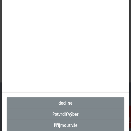
decline
Sídlo Česká republika
Potvrdiť výber
Beckhoff Automation s.r.o.
Přijmout vše
Kontakt
Sochorova 23