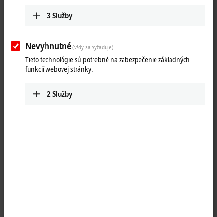
3
Služby
Nevyhnutné
(vždy sa vyžaduje)
Tieto technológie sú potrebné na zabezpečenie základných
funkcií webovej stránky.
2
Služby
1
The KL9260 power feed terminal makes it possible to set up various
potential groups with the standard voltage of 230 V AC (120 V AC). In
order to monitor the supply voltage, the terminal with diagnostics
reports the status of the power feed terminal to the Bus Coupler
through two input bits. It is thus possible for the controller to check
the distributed peripheral voltage over the fieldbus.
Product status: