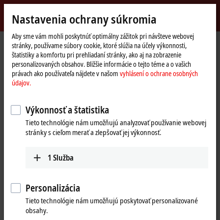
Přihlásit se
Nastavenia ochrany súkromia
myBeckhoff
Beckhoff
-
Aby sme vám mohli poskytnúť optimálny zážitok pri návšteve webovej
stránky, používame súbory cookie, ktoré slúžia na účely výkonnosti,
New
štatistiky a komfortu pri prehliadaní stránky, ako aj na zobrazenie
Automation
Domovská
Výrobky
I/O
Bus Terminals
KL9xxx | System
KL9260
personalizovaných obsahov. Bližšie informácie o tejto téme a o vašich
Technology
stránka
právach ako používateľa nájdete v našom
vyhlásení o ochrane osobných
KL9260 | Potential supply
údajov.
terminal, 120…230 V AC, with
Výkonnosť a štatistika
diagnostics and fuse
Tieto technológie nám umožňujú analyzovať používanie webovej
stránky s cieľom merať a zlepšovať jej výkonnosť.
1
Služba
Personalizácia
Tieto technológie nám umožňujú poskytovať personalizované
obsahy.