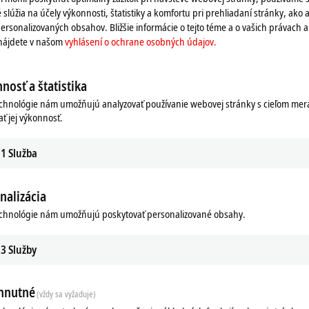
 slúžia na účely výkonnosti, štatistiky a komfortu pri prehliadaní stránky, ako a
ersonalizovaných obsahov. Bližšie informácie o tejto téme a o vašich právach 
 nájdete v našom
vyhlásení o ochrane osobných údajov.
nosť a štatistika
echnológie nám umožňujú analyzovať používanie webovej stránky s cieľom mera
ať jej výkonnosť.
1
Služba
nalizácia
echnológie nám umožňujú poskytovať personalizované obsahy.
3
Služby
hnutné
(vždy sa vyžaduje)