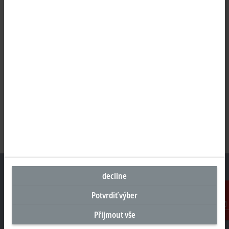
decline
Potvrdiť výber
Sídlo Česká republika
Přijmout vše
Kontakt
Beckhoff Automation s.r.o.