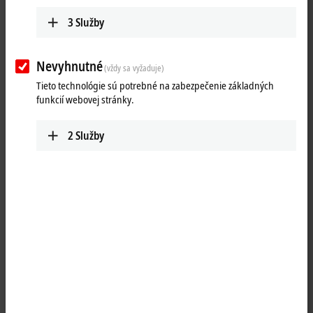
3
Služby
Nevyhnutné
(vždy sa vyžaduje)
Tieto technológie sú potrebné na zabezpečenie základných
funkcií webovej stránky.
2
Služby
2
4
The EJ3068
EtherCAT
plug-in module processes signals in the range
between 0 and 10 V. The voltage is digitized with a resolution of 12 bits
and is transmitted (electrically isolated) to the higher-level automation
device. The module combines eight channels in one housing. The
signal state is indicated by light emitting diodes.