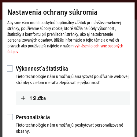
Přihlásit se
Nastavenia ochrany súkromia
myBeckhoff
Beckhoff
-
Aby sme vám mohli poskytnúť optimálny zážitok pri návšteve webovej
stránky, používame súbory cookie, ktoré slúžia na účely výkonnosti,
New
štatistiky a komfortu pri prehliadaní stránky, ako aj na zobrazenie
Automation
Domovská
Výrobky
I/O
EtherCAT plug-in modules
personalizovaných obsahov. Bližšie informácie o tejto téme a o vašich
Technology
stránka
EJ3xxx | Analog input
EJ3068
právach ako používateľa nájdete v našom
vyhlásení o ochrane osobných
údajov.
EJ3068 | EtherCAT plug-in
module, 8-channel analog input,
Výkonnosť a štatistika
voltage, 0…10 V, 12 bit, single-
Tieto technológie nám umožňujú analyzovať používanie webovej
stránky s cieľom merať a zlepšovať jej výkonnosť.
ended
1
Služba
Personalizácia
Tieto technológie nám umožňujú poskytovať personalizované
obsahy.