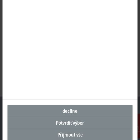
decline
Potvrdiť výber
Sídlo Česká republika
Přijmout vše
Kontakt
Beckhoff Automation s.r.o.