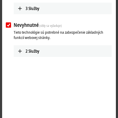
3
Služby
Nevyhnutné
(vždy sa vyžaduje)
Tieto technológie sú potrebné na zabezpečenie základných
funkcií webovej stránky.
2
Služby
1
The EL4011 analog output terminal generates analog output signals in
the range between 0 and 20 mA. The power is supplied to the process
level with a resolution of 12 bits and is electrically isolated. Ground
potential for the output channels of an
EtherCAT
Terminal is common
with the 0 V DC supply. The output stages are powered by the
24 V supply. The EL4011 is the single-channel variant. The EtherCAT