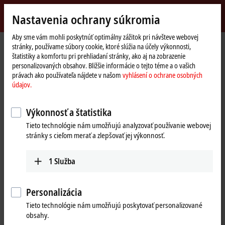
Přihlásit se
Nastavenia ochrany súkromia
myBeckhoff
Beckhoff
-
Aby sme vám mohli poskytnúť optimálny zážitok pri návšteve webovej
stránky, používame súbory cookie, ktoré slúžia na účely výkonnosti,
New
štatistiky a komfortu pri prehliadaní stránky, ako aj na zobrazenie
Automation
Domovská
Výrobky
I/O
EtherCAT Terminals
personalizovaných obsahov. Bližšie informácie o tejto téme a o vašich
Technology
stránka
EL/ED4xxx | Analog output
EL4011
právach ako používateľa nájdete v našom
vyhlásení o ochrane osobných
údajov.
EL4011 | EtherCAT Terminal, 1-
channel analog output, current,
Výkonnosť a štatistika
0…20 mA, 12 bit
Tieto technológie nám umožňujú analyzovať používanie webovej
stránky s cieľom merať a zlepšovať jej výkonnosť.
1
Služba
Personalizácia
Tieto technológie nám umožňujú poskytovať personalizované
obsahy.