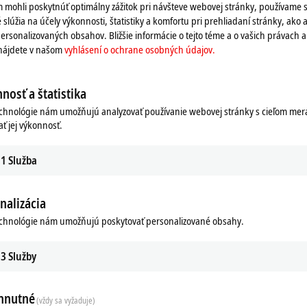
 mohli poskytnúť optimálny zážitok pri návšteve webovej stránky, používame 
aily basis and a stable and reliable plug connection is still required.
 slúžia na účely výkonnosti, štatistiky a komfortu pri prehliadaní stránky, ako a
ersonalizovaných obsahov. Bližšie informácie o tejto téme a o vašich právach 
pport or
measurement@beckhoff.com
.
 nájdete v našom
vyhlásení o ochrane osobných údajov.
implementation of complex system-integrated data acquisition systems
 time synchronization.
nosť a štatistika
echnológie nám umožňujú analyzovať používanie webovej stránky s cieľom mera
ať jej výkonnosť.
1
Služba
nalizácia
echnológie nám umožňujú poskytovať personalizované obsahy.
ds
Additional products
3
Služby
Related products
hnutné
(vždy sa vyžaduje)