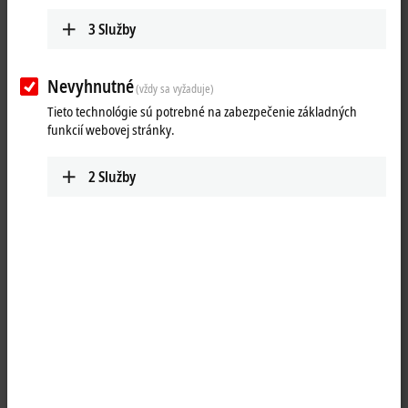
3
Služby
Nevyhnutné
(vždy sa vyžaduje)
Tieto technológie sú potrebné na zabezpečenie základných
funkcií webovej stránky.
2
Služby
1
The IP6002 serial interface module allows the connection of devices
with an RS232 interface, which operates in conformity with the CCITT
V.28/DIN 66 259-1 standards. The module transmits the data in a fully
transparent manner to the higher-level automation device. The data is
transferred via the fieldbus using a simple handshake protocol. This
does not have any effect on the protocol of the serial interface. The