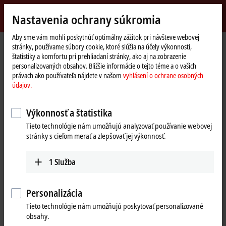
Přihlásit se
Nastavenia ochrany súkromia
myBeckhoff
Beckhoff
-
Aby sme vám mohli poskytnúť optimálny zážitok pri návšteve webovej
stránky, používame súbory cookie, ktoré slúžia na účely výkonnosti,
New
štatistiky a komfortu pri prehliadaní stránky, ako aj na zobrazenie
Automation
Domovská
Výrobky
I/O
Fieldbus Box and IO-Link box
Compact Box
personalizovaných obsahov. Bližšie informácie o tejto téme a o vašich
Technology
stránka
IP6xxx-Bxxx | Communication
IP6002-Bxxx
právach ako používateľa nájdete v našom
vyhlásení o ochrane osobných
údajov.
IP6002-Bxxx | Fieldbus Box, 2-
channel communication
Výkonnosť a štatistika
interface, serial, RS232, M12
Tieto technológie nám umožňujú analyzovať používanie webovej
stránky s cieľom merať a zlepšovať jej výkonnosť.
1
Služba
Personalizácia
Tieto technológie nám umožňujú poskytovať personalizované
obsahy.