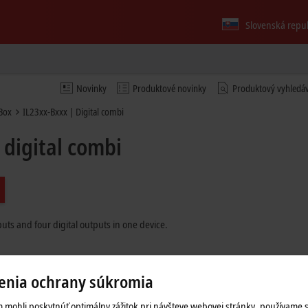
Slovenská repu
Novinky
Produktové novinky
Produktový vyhledá
Box
IL23xx-Bxxx | Digital combi
 digital combi
ts and four digital outputs in one device.
enia ochrany súkromia
 mohli poskytnúť optimálny zážitok pri návšteve webovej stránky, používame 