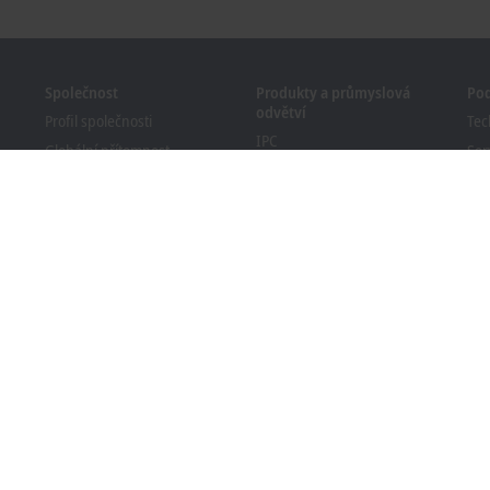
Společnost
Produkty a průmyslová
Po
odvětví
Profil společnosti
Tec
IPC
Globální přítomnost
Ser
I/O
Pracovní příležitosti
Ško
Motion
Novinky
We
Automation
Časopis PC Control
Bec
MX-System
Události a termíny
Vyh
Vision
sta
Systém oznamování
Průmyslová odvětví
Soulad obalů s předpisy