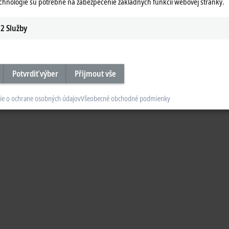
echnológie sú potrebné na zabezpečenie základných funkcií webovej stránky.
2
Služby
Potvrdiť výber
Přijmout vše
ie o ochrane osobných údajov
Všeobecné obchodné podmienky