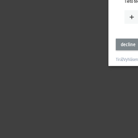
Tieto t
decline
Tiráž
Vyhlásen