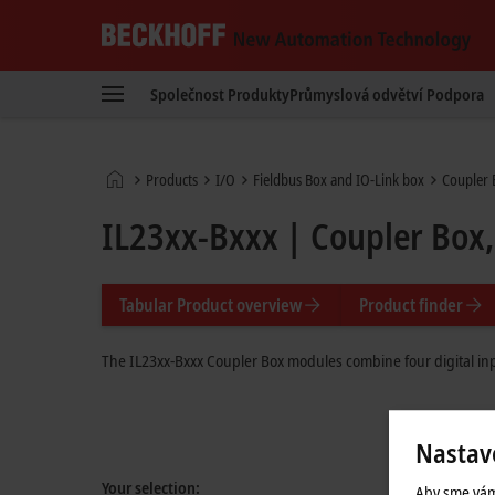
Beckhoff
-
Společnost
Produkty
Průmyslová odvětví
Podpora
New
Automation
Technology
Domovská
Products
I/O
Fieldbus Box and IO-Link box
Coupler 
stránka
IL23xx-Bxxx | Coupler Box,
Tabular Product overview
Product finder
The IL23xx-Bxxx Coupler Box modules combine four digital inpu
Nastav
Your selection:
Aby sme vám