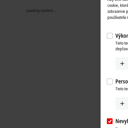
cookie, ktoré
Loading content ...
zobrazenie p
používateľa
Výkon
Tieto t
zlepšov
Perso
Tieto t
Nevy