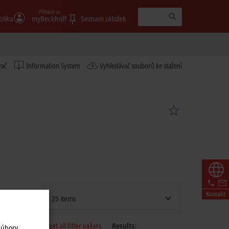
Přihlásit se
blika
myBeckhoff
Seznam záložek
vač
Information System
Vyhledávač souborů ke stažení
Kontakt
25 items
Reset all filter values
Results:
súbory