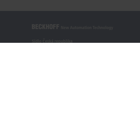
Sídlo Česká republika
Beckhoff Automation s.r.o.
Sochorova 23
61600 Brno
+420 511 189 250
info.cz@beckhoff.com
Kontaktní informace
www.beckhoff.com/cs-cz/
Newsletter
Vytisknout stránku