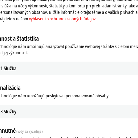
 slúžia na účely výkonnosti, štatistiky a komfortu pri prehliadaní stránky, ako a
ersonalizovaných obsahov. Bližšie informácie o tejto téme a o vašich právach 
 nájdete v našom
vyhlásení o ochrane osobných údajov.
nosť a štatistika
echnológie nám umožňujú analyzovať používanie webovej stránky s cieľom mera
ať jej výkonnosť.
1
Služba
nalizácia
echnológie nám umožňujú poskytovať personalizované obsahy.
3
Služby
hnutné
(vždy sa vyžaduje)