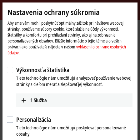
Přihlásit se
Nastavenia ochrany súkromia
myBeckhoff
Beckhoff
-
Aby sme vám mohli poskytnúť optimálny zážitok pri návšteve webovej
stránky, používame súbory cookie, ktoré slúžia na účely výkonnosti,
New
štatistiky a komfortu pri prehliadaní stránky, ako aj na zobrazenie
Automation
Domovská
Výrobky
IPC
Control Panels
personalizovaných obsahov. Bližšie informácie o tejto téme a o vašich
Technology
stránka
CPX29xx, CPX39xx | Ex Control Panels
CPX29xx
CPX29xx-0000
právach ako používateľa nájdete v našom
vyhlásení o ochrane osobných
údajov.
CPX29xx-0000 | Multi-touch
built-in Control Panel with
Výkonnosť a štatistika
DVI/USB Extended interface
Tieto technológie nám umožňujú analyzovať používanie webovej
stránky s cieľom merať a zlepšovať jej výkonnosť.
1
Služba
Personalizácia
Tieto technológie nám umožňujú poskytovať personalizované
obsahy.