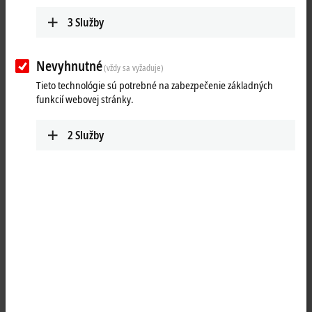
3
Služby
Nevyhnutné
(vždy sa vyžaduje)
Tieto technológie sú potrebné na zabezpečenie základných
funkcií webovej stránky.
2
Služby
3
1
With the CPX Control Panel series, the proven multi-touch technology
of Beckhoff Control Panels is available in particularly robust versions,