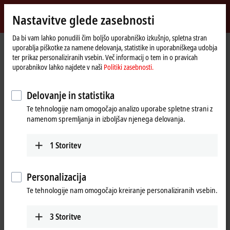
Vpiši se
Nastavitve glede zasebnosti
myBeckhoff
Beckhoff
-
Da bi vam lahko ponudili čim boljšo uporabniško izkušnjo, spletna stran
uporablja piškotke za namene delovanja, statistike in uporabniškega udobja
New
ter prikaz personaliziranih vsebin. Več informacij o tem in o pravicah
Automation
Domača
Products
Motion
Translatory servomotors
uporabnikov lahko najdete v naši
Politiki zasebnosti.
Technology
stran
AA3000 | Electric cylinder
Tabular product overview
Delovanje in statistika
AA3000 | Electric cylinder
Te tehnologije nam omogočajo analizo uporabe spletne strani z
namenom spremljanja in izboljšav njenega delovanja.
AA3000
Flange code
1
Storitev
58 mm
75 mm
110 mm
Peak force
Personalizacija
Te tehnologije nam omogočajo kreiranje personaliziranih vsebin.
3125…6250 N
AA3023
Fc = 700/1400 N
6250…12500 N
AA3033
3
Storitve
Fc = 1850/3700 N