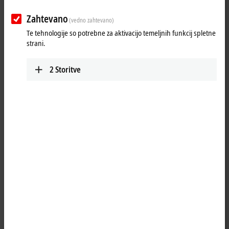
12500…25000 N
AA3053
Zahtevano
(vedno zahtevano)
Fc = 3200…12
Te tehnologije so potrebne za aktivacijo temeljnih funkcij spletne
strani.
2
Storitve