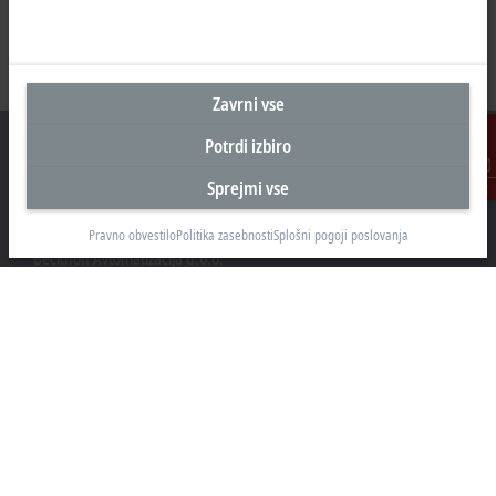
Zavrni vse
Potrdi izbiro
Sprejmi vse
Kontakt
Sedež Slovenija
Pravno obvestilo
Politika zasebnosti
Splošni pogoji poslovanja
Beckhoff Avtomatizacija d.o.o.
Zbiljska cesta 4
1215 Medvode
+386 1 36130-80
info@beckhoff.si
Kontaktni podatki
www.beckhoff.com/sl-si/
e-novice
Natisni stran