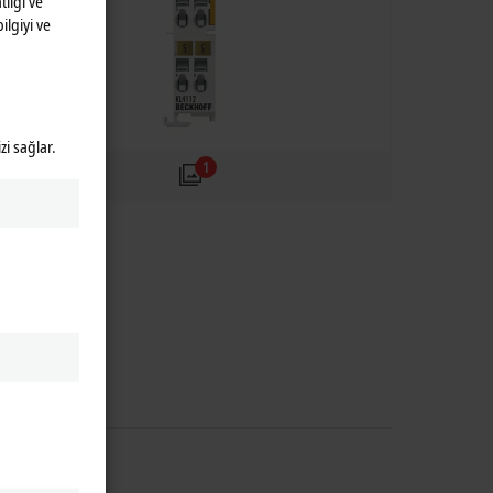
lığı ve
ilgiyi ve
zi sağlar.
1