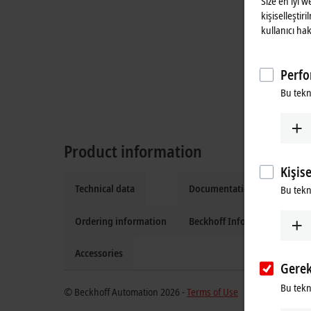
Size en iyi 
kişiselleştir
kullanıcı hak
Perfo
Bu tekn
Product information
Kişis
Technical data
Documentation and downlo
Bu tekno
Ordering information
Beckhoff Information Syste
Accessories
Gerek
Bu tekno
© Beckhoff Automation 2026 -
Terms of Use