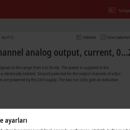
Türkiy
KL4112
Haberler
Ürün haberleri
hannel analog output, current, 0…
gnals in the range from 0 to 20 mA. The power is supplied to the
d is electrically isolated. Ground potential for the output channels of a Bus
s are powered by the 24 V supply. The two run LEDs give an indication
le ayarları