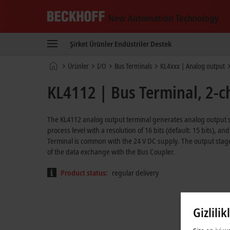
Beckhoff
-
Şirket
Ürünler
Endüstriler
Destek
New
Automation
Ana
Ürünler
I/O
Bus Terminals
KL4xxx | Analog output
Technology
sayfa
KL4112 | Bus Terminal, 2-c
The KL4112 analog output terminal generates analog output si
process level with a resolution of 16 bits (default: 15 bits), an
Terminal is common with the 24 V DC supply. The output stage
of the data exchange with the Bus Coupler.
Product status:
regular delivery
Gizlilik