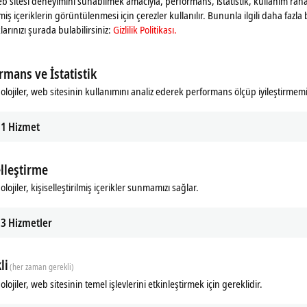
web sitesi deneyimini sunabilmek amacıyla, performans, istatistik, kullanım rahat
ilmiş içeriklerin görüntülenmesi için çerezler kullanılır. Bununla ilgili daha fazla b
larınızı şurada bulabilirsiniz:
Gizlilik Politikası.
rmans ve İstatistik
olojiler, web sitesinin kullanımını analiz ederek performans ölçüp iyileştirmemi
1
Hizmet
elleştirme
ads
lojiler, kişiselleştirilmiş içerikler sunmamızı sağlar.
m
3
Hizmetler
li
(her zaman gerekli)
lojiler, web sitesinin temel işlevlerini etkinleştirmek için gereklidir.