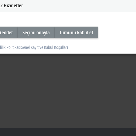
2
Hizmetler
Reddet
Seçimi onayla
Tümünü kabul et
lilik Politikası
Genel Kayıt ve Kabul Koşulları