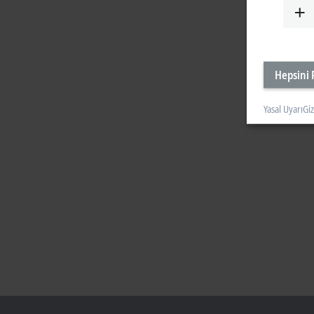
Hepsini 
Yasal Uyarı
Giz